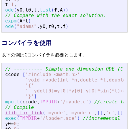
t
=
1
;
ode
(
y0
,
t0
,
t
,
list
(
f
,
A
)
)
// Compare with the exact solution:
expm
(
A
*
t
)
ode
(
"
adams
"
,
y0
,
t0
,
t
,
f
)
コンパイラを使用
以下の例はCコンパイラを必要とします.
// ---------- Simple one dimension ODE (C c
ccode
=
[
'
#include 
<
math.h
>
'
'
void myode(int *n,double *t,double 
'
{
'
'
  ydot[0]=y[0]*y[0]-y[0]*sin(*t)+co
'
}
'
]
mputl
(
ccode
,
TMPDIR
+
'
/myode.c
'
)
//create the
// Compile
ilib_for_link
(
'
myode
'
,
'
myode.c
'
,
[
]
,
'
c
'
,
[
]
,
T
exec
(
TMPDIR
+
'
/loader.sce
'
)
//incremental li
y0
=
0
;