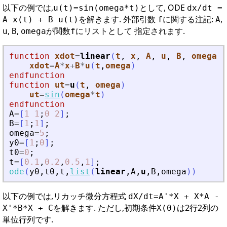
以下の例では,
として, ODE
u(t)=sin(omega*t)
dx/dt =
を解きます. 外部引数
に関する注記:
,
A x(t) + B u(t)
f
A
,
,
が関数
にリストとして 指定されます.
u
B
omega
f
function
xdot
=
linear
(
t
, 
x
, 
A
, 
u
, 
B
, 
omega
)
xdot
=
A
*
x
+
B
*
u
(
t
,
omega
)
endfunction
function
ut
=
u
(
t
, 
omega
)
ut
=
sin
(
omega
*
t
)
endfunction
A
=
[
1
1
;
0
2
]
;
B
=
[
1
;
1
]
;
omega
=
5
;
y0
=
[
1
;
0
]
;
t0
=
0
;
t
=
[
0.1
,
0.2
,
0.5
,
1
]
;
ode
(
y0
,
t0
,
t
,
list
(
linear
,
A
,
u
,
B
,
omega
)
)
以下の例では,リカッチ微分方程式
dX/dt=A'*X + X*A -
を解きます. ただし,初期条件
は2行2列の
X'*B*X + C
X(0)
単位行列です.