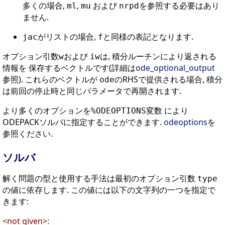
多くの場合,
,
および
を参照する必要はあり
ml
mu
nrpd
ません.
がリストの場合,
と同様の表記となります.
jac
f
オプション引数
および
は, 積分ルーチンにより返される
w
iw
情報を 保存するベクトルです(詳細は
ode_optional_output
参照). これらのベクトルが
のRHSで提供される場合, 積分
ode
は前回の停止時と同じパラメータで再開されます.
より多くのオプションを
変数 により
%ODEOPTIONS
ODEPACKソルバに指定することができます.
odeoptions
を
参照ください.
ソルバ
解く問題の型と使用する手法は最初のオプション引数
type
の値に依存します. この値には以下の文字列の一つを指定で
きます:
<not given>: