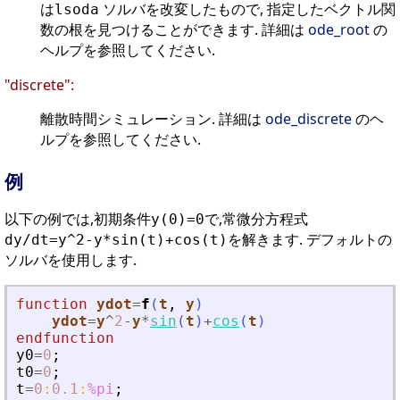
は
ソルバを改変したもので, 指定したベクトル関
lsoda
数の根を見つけることができます. 詳細は
ode_root
の
ヘルプを参照してください.
"discrete":
離散時間シミュレーション. 詳細は
ode_discrete
のヘ
ルプを参照してください.
例
以下の例では,初期条件
で,常微分方程式
y(0)=0
を解きます. デフォルトの
dy/dt=y^2-y*sin(t)+cos(t)
ソルバを使用します.
function
ydot
=
f
(
t
, 
y
)
ydot
=
y
^
2
-
y
*
sin
(
t
)
+
cos
(
t
)
endfunction
y0
=
0
;
t0
=
0
;
t
=
0
:
0.1
:
%pi
;