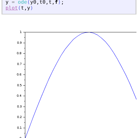
y
=
ode
(
y0
,
t0
,
t
,
f
)
;
plot
(
t
,
y
)