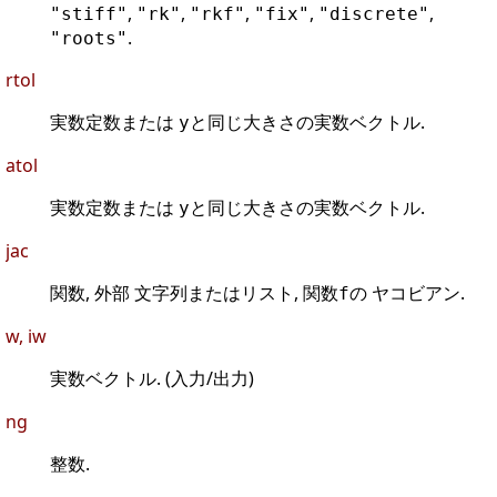
,
,
,
,
,
"stiff"
"rk"
"rkf"
"fix"
"discrete"
.
"roots"
rtol
実数定数または
と同じ大きさの実数ベクトル.
y
atol
実数定数または
と同じ大きさの実数ベクトル.
y
jac
関数, 外部 文字列またはリスト, 関数
の ヤコビアン.
f
w, iw
実数ベクトル. (入力/出力)
ng
整数.