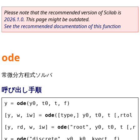
Please note that the recommended version of Scilab is
2026.1.0
. This page might be outdated.
See the recommended documentation of this function
ode
常微分方程式ソルバ
呼び出し手順
y
 = 
ode
(
y0
, 
t0
, 
t
, 
f
)
[
y
, 
w
, 
iw
] = 
ode
([
type
,] 
y0
, 
t0
, 
t
 [,
rtol
 [
[
y
, 
rd
, 
w
, 
iw
] = 
ode
(
"
root
"
, 
y0
, 
t0
, 
t
 [,
rt
y
 = 
ode
(
"
discrete
"
, 
y0
, 
k0
, 
kvect
, 
f
)