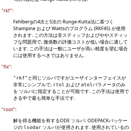
"rkf":
Fehlbergの4次と5次の Runge-Kutta法に基づく
Shampine および Wattsのプログラム (RKF45) が使用
されます. この方法は非スティッフおよびややスティッ
フな問題用で, 微係数の評価コストが低い場合に適して
います. この手法は一般にユーザが高い精度を望む場合
には使用するべきではありません.
"fix":
と同じソルバですがユーザインターフェイスが
"rkf"
非常にシンプルで,
および
パラメータのみ
rtol
atol
を ソルバに指定することが可能です. この手法は使用で
きる中で最も簡単な手法です.
"root":
解を得る機能を有するODE ソルバ. ODEPACKパッケー
ジの
ソルバが使用されます. 使用されているの
lsodar