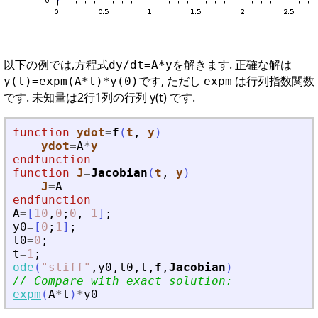
以下の例では,方程式
を解きます. 正確な解は
dy/dt=A*y
です, ただし
は行列指数関数
y(t)=expm(A*t)*y(0)
expm
です. 未知量は2行1列の行列 y(t) です.
function
ydot
=
f
(
t
, 
y
)
ydot
=
A
*
y
endfunction
function
J
=
Jacobian
(
t
, 
y
)
J
=
A
endfunction
A
=
[
10
,
0
;
0
,
-
1
]
;
y0
=
[
0
;
1
]
;
t0
=
0
;
t
=
1
;
ode
(
"
stiff
"
,
y0
,
t0
,
t
,
f
,
Jacobian
)
// Compare with exact solution:
expm
(
A
*
t
)
*
y0