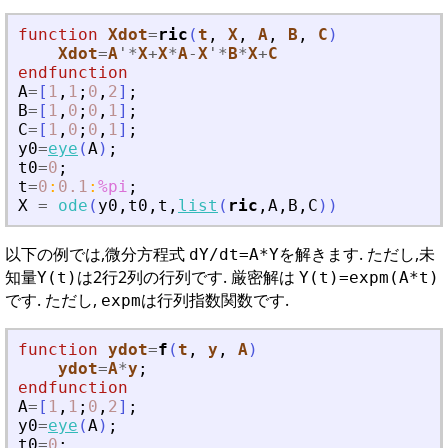
function
Xdot
=
ric
(
t
, 
X
, 
A
, 
B
, 
C
)
Xdot
=
A
'
*
X
+
X
*
A
-
X
'
*
B
*
X
+
C
endfunction
A
=
[
1
,
1
;
0
,
2
]
;
B
=
[
1
,
0
;
0
,
1
]
;
C
=
[
1
,
0
;
0
,
1
]
;
y0
=
eye
(
A
)
;
t0
=
0
;
t
=
0
:
0.1
:
%pi
;
X
=
ode
(
y0
,
t0
,
t
,
list
(
ric
,
A
,
B
,
C
)
)
以下の例では,微分方程式
を解きます. ただし,未
dY/dt=A*Y
知量
は2行2列の行列です. 厳密解は
Y(t)
Y(t)=expm(A*t)
です. ただし,
は行列指数関数です.
expm
function
ydot
=
f
(
t
, 
y
, 
A
)
ydot
=
A
*
y
;
endfunction
A
=
[
1
,
1
;
0
,
2
]
;
y0
=
eye
(
A
)
;
t0
=
0
;