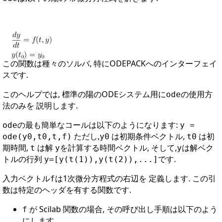
この関数は種々のソルバ, 特にODEPACKへのインターフェイ
スです.
このヘルプでは, 標準の陽のODEシステム用に
の使用方
ode
法のみを 説明します.
の最も簡単なコールは以下のようになります:
ode
y =
ただし,
は初期条件ベクトル,
は初
ode(y0,t0,t,f)
y0
t0
期時間,
は解
を計算する時間ベクトル, そして,
は解ベク
t
y
y
トルの行列
です.
y=[y(t(1)),y(t(2)),...]
入力ベクトル
は1次微分方程式の右辺を 定義します. この引
f
数は特定のヘッダを有する関数です.
が Scilab 関数の場合, その呼び出し手順は以下のよう
f
にします