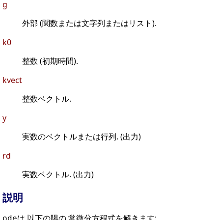
g
外部 (関数または文字列またはリスト).
k0
整数 (初期時間).
kvect
整数ベクトル.
y
実数のベクトルまたは行列. (出力)
rd
実数ベクトル. (出力)
説明
は,以下の陽の 常微分方程式を解きます:
ode