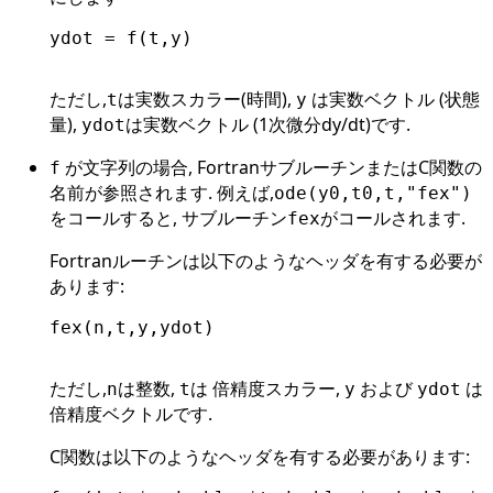
ydot = f(t,y)

ただし,
は実数スカラー(時間),
は実数ベクトル (状態
t
y
量),
は実数ベクトル (1次微分dy/dt)です.
ydot
が文字列の場合, FortranサブルーチンまたはC関数の
f
名前が参照されます. 例えば,
ode(y0,t0,t,"fex")
をコールすると, サブルーチン
がコールされます.
fex
Fortranルーチンは以下のようなヘッダを有する必要が
あります:
fex(n,t,y,ydot)

ただし,
は整数,
は 倍精度スカラー,
および
は
n
t
y
ydot
倍精度ベクトルです.
C関数は以下のようなヘッダを有する必要があります: