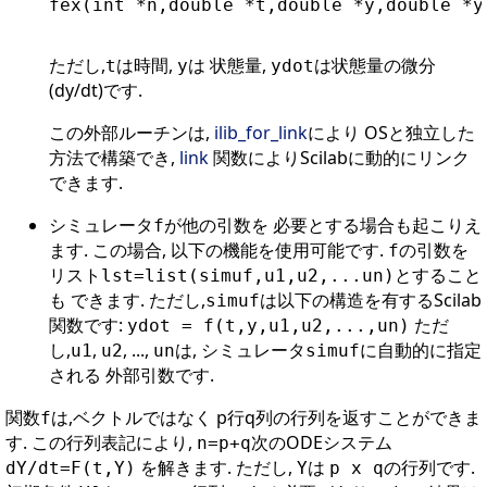
fex(int *n,double *t,double *y,double *yd
ただし,
は時間,
は 状態量,
は状態量の微分
t
y
ydot
(dy/dt)です.
この外部ルーチンは,
ilib_for_link
により OSと独立した
方法で構築でき,
link
関数によりScilabに動的にリンク
できます.
シミュレータ
が他の引数を 必要とする場合も起こりえ
f
ます. この場合, 以下の機能を使用可能です.
の引数を
f
リスト
とすること
lst=list(simuf,u1,u2,...un)
も できます. ただし,
は以下の構造を有するScilab
simuf
関数です:
ただ
ydot = f(t,y,u1,u2,...,un)
し,
,
, ...,
は, シミュレータ
に自動的に指定
u1
u2
un
simuf
される 外部引数です.
関数
は,ベクトルではなく p行q列の行列を返すことができま
f
す. この行列表記により,
次のODEシステム
n=p+q
を解きます. ただし,
は
の行列です.
dY/dt=F(t,Y)
Y
p x q