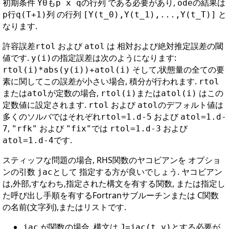
初期条件
も
の行列 である必要があり,
の結果は
Y0
p x q
ode
の行列
と
p行q(T+1)列
[Y(t_0),Y(t_1),...,Y(t_T)]
なります.
許容誤差
および
は 相対および絶対推定誤差の閾
rtol
atol
値です.
の指定誤差は次のようになります:
y(i)
そして,状態量の全ての要
rtol(i)*abs(y(i))+atol(i)
素に関してこの誤差が小さい場合, 積分が行われます.
rtol
または
が定数の場合,
または
はこの
atol
rtol(i)
atol(i)
定数値に設定されます.
および
のデフォルト値は
rtol
atol
多くのソルバではそれぞれ
および
rtol=1.d-5
atol=1.d-
,
および
では
および
7
"rfk"
"fix"
rtol=1.d-3
です.
atol=1.d-4
スティッフな問題の場合, RHS関数のヤコビアンを オプショ
ンの引数
として 指定する方が良いでしょう. ヤコビアン
jac
は,外部,すなわち,指定された構文を有する関数, または指定し
た呼び出し手順を有するFortranサブルーチンまたは C関数
の名前(文字列),またはリストです.
が関数の場合, 構文は
とする必要が
jac
J=jac(t,y)