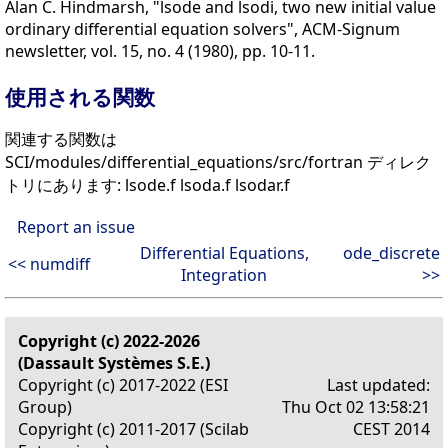
Alan C. Hindmarsh, "lsode and lsodi, two new initial value
ordinary differential equation solvers", ACM-Signum
newsletter, vol. 15, no. 4 (1980), pp. 10-11.
使用される関数
関連する関数は
SCI/modules/differential_equations/src/fortran ディレク
トリにあります: lsode.f lsoda.f lsodar.f
Report an issue
Differential Equations,
ode_discrete
<< numdiff
Integration
>>
Copyright (c) 2022-2026
(Dassault Systèmes S.E.)
Copyright (c) 2017-2022 (ESI
Last updated:
Group)
Thu Oct 02 13:58:21
Copyright (c) 2011-2017 (Scilab
CEST 2014