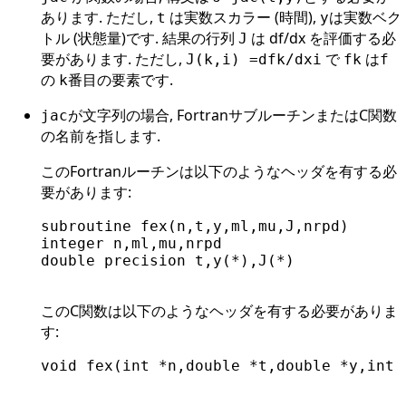
あります. ただし,
は実数スカラー (時間),
は実数ベク
t
y
トル (状態量)です. 結果の行列
は df/dx を評価する必
J
要があります. ただし,
で
は
J(k,i) =dfk/dxi
fk
f
の
番目の要素です.
k
が文字列の場合, FortranサブルーチンまたはC関数
jac
の名前を指します.
このFortranルーチンは以下のようなヘッダを有する必
要があります:
subroutine fex(n,t,y,ml,mu,J,nrpd)

integer n,ml,mu,nrpd

double precision t,y(*),J(*)

このC関数は以下のようなヘッダを有する必要がありま
す:
void fex(int *n,double *t,double *y,int 