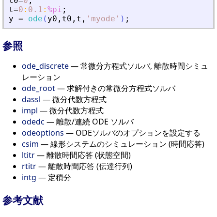
t0
=
0
;
t
=
0
:
0.1
:
%pi
;
y
=
ode
(
y0
,
t0
,
t
,
'
myode
'
)
;
参照
ode_discrete
— 常微分方程式ソルバ, 離散時間シミュ
レーション
ode_root
— 求解付きの常微分方程式ソルバ
dassl
— 微分代数方程式
impl
— 微分代数方程式
odedc
— 離散/連続 ODE ソルバ
odeoptions
— ODEソルバのオプションを設定する
csim
— 線形システムのシミュレーション (時間応答)
ltitr
— 離散時間応答 (状態空間)
rtitr
— 離散時間応答 (伝達行列)
intg
— 定積分
参考文献