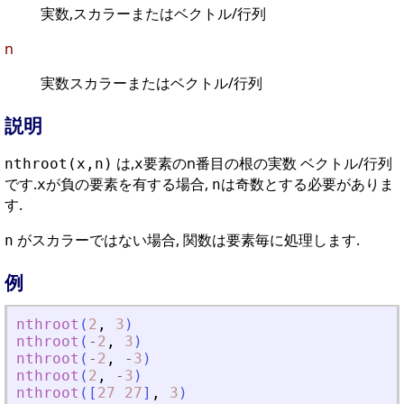
実数,スカラーまたはベクトル/行列
n
実数スカラーまたはベクトル/行列
説明
は,
要素のn番目の根の実数 ベクトル/行列
nthroot(x,n)
x
です.
が負の要素を有する場合,
は奇数とする必要がありま
x
n
す.
がスカラーではない場合, 関数は要素毎に処理します.
n
例
nthroot
(
2
,
3
)
nthroot
(
-
2
,
3
)
nthroot
(
-
2
,
-
3
)
nthroot
(
2
,
-
3
)
nthroot
(
[
27
27
]
,
3
)