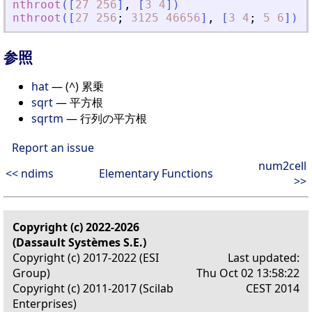
nthroot
(
[
27
256
]
,
[
3
4
]
)
nthroot
(
[
27
256
;
3125
46656
]
,
[
3
4
;
5
6
]
)
参照
hat
— (^) 累乗
sqrt
— 平方根
sqrtm
— 行列の平方根
Report an issue
num2cell
<< ndims
Elementary Functions
>>
Copyright (c) 2022-2026
(Dassault Systèmes S.E.)
Copyright (c) 2017-2022 (ESI
Last updated:
Group)
Thu Oct 02 13:58:22
Copyright (c) 2011-2017 (Scilab
CEST 2014
Enterprises)