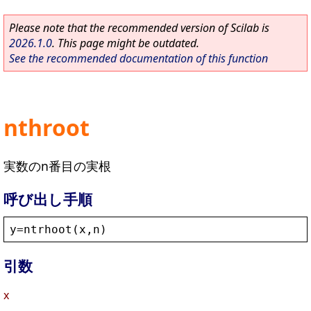
Please note that the recommended version of Scilab is
2026.1.0
. This page might be outdated.
See the recommended documentation of this function
nthroot
実数のn番目の実根
呼び出し手順
y
=
ntrhoot
(
x
,
n
)
引数
x