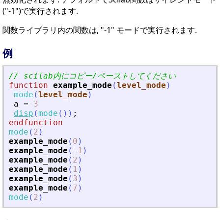
("-1")で実行されます.
関数ライブラリ内の関数は, "-1" モードで実行されます.
例
// scilab内にコピー/ペーストしてください
function
example_mode
(
level_mode
)
mode
(
level_mode
)
a
=
3
disp
(
mode
(
)
)
;
endfunction
mode
(
2
)
example_mode
(
0
)
example_mode
(
-
1
)
example_mode
(
2
)
example_mode
(
1
)
example_mode
(
3
)
example_mode
(
7
)
mode
(
2
)