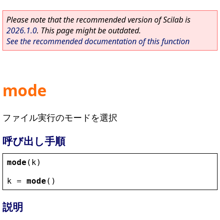
Please note that the recommended version of Scilab is
2026.1.0
. This page might be outdated.
See the recommended documentation of this function
mode
ファイル実行のモードを選択
呼び出し手順
mode
(
k
)
k
 = 
mode
()
説明