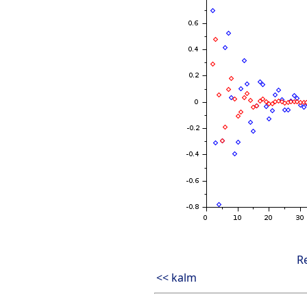
R
<< kalm