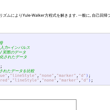
ルゴリズムによりYule-Walker方程式を解きます. 一般に, 
母
/入力=インパルス
//実際のデータ
ル化されたデータ
;
化されたデータを比較
ue
"
,
"
lineStyle
"
,
"
none
"
,
"
marker
"
,
"
d
"
)
;
red
"
,
"
lineStyle
"
,
"
none
"
,
"
marker
"
,
"
d
"
)
;