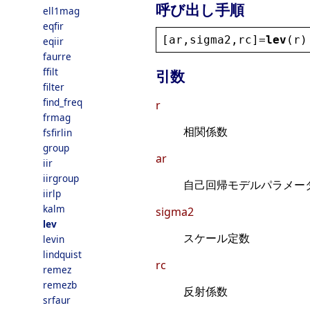
呼び出し手順
ell1mag
eqfir
[
ar
,
sigma2
,
rc
]=
lev
(
r
)
eqiir
faurre
ffilt
引数
filter
find_freq
r
frmag
相関係数
fsfirlin
group
ar
iir
iirgroup
自己回帰モデルパラメー
iirlp
kalm
sigma2
lev
スケール定数
levin
lindquist
rc
remez
remezb
反射係数
srfaur