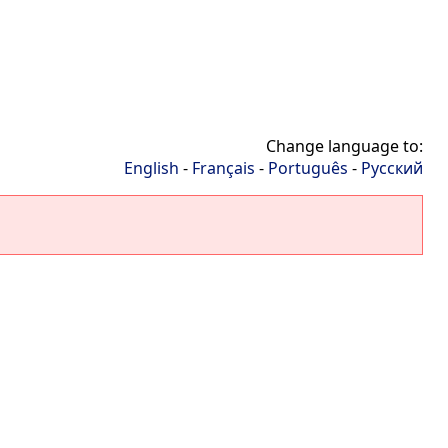
Change language to:
English
-
Français
-
Português
-
Русский