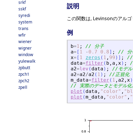
srkf
説明
sskf
syredi
この関数は, Levinsonのア
system
trans
例
wfir
wiener
b
=
1
;
// 分子
wigner
a
=
[
1
-
0.7
0.8
]
;
// 分
window
x
=
[
1
zeros
(
1
,
99
)
]
;
/
yulewalk
data
=
filter
(
b
,
a
,
x
)
;
zpbutt
a2
=
lev
(
data
)
;
//モデ
zpch1
a2
=
a2
/
a2
(
1
)
;
//正規化
m_data
=
filter
(
1
,
a2
,
x
)
zpch2
// 実際のデータとモデル
zpell
plot
(
data
,
"
color
"
,
"
bl
plot
(
m_data
,
"
color
"
,
"