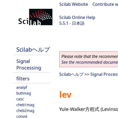
Scilab Website
|
Contribute w
Scilab Online Help
5.5.1 - 日本語
Scilab 5.5.1
Scilabヘルプ
Please note that the recommend
Signal
See the recommended document
Processing
Scilabヘルプ
>>
Signal Proces
filters
analpf
lev
buttmag
casc
cheb1mag
Yule-Walker方程式 (Lev
cheb2mag
convol