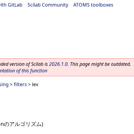
ith GitLab
|
Scilab Community
|
ATOMS toolboxes
ed version of Scilab is
2026.1.0
. This page might be outdated.
ation of this function
sing
>
filters
> lev
insonのアルゴリズム)