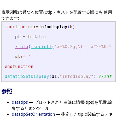
表示関数は異なる位置にtipテキストを配置する際にも 使用
できます:
function
str
=
infodisplay
(
h
)
pt
=
h
.
data
;
xinfo
(
msprintf
(
'
x=%0.2g,\t 1-x^2=%0.2g
'
str
=
'
'
endfunction
datatipSetDisplay
(
d1
,
"
infodisplay
"
)
//inf
参照
datatips
— プロットされた曲線に情報(tips)を配置,編
集するためのツール.
datatipSetOrientation
— 指定したtipに関係するテキ