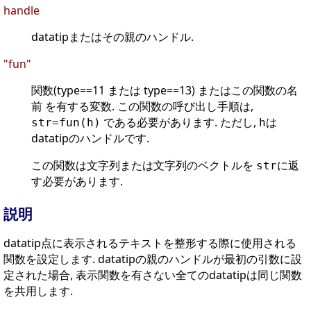
handle
datatipまたはその親のハンドル.
"fun"
関数(type==11 または type==13) またはこの関数の名
前 を有する変数. この関数の呼び出し手順は,
である必要があります. ただし,
は
str=fun(h)
h
datatipのハンドルです.
この関数は文字列または文字列のベクトルを
に返
str
す必要があります.
説明
datatip点に表示されるテキストを整形する際に使用される
関数を設定します. datatipの親のハンドルが最初の引数に設
定された場合, 表示関数を有さない全てのdatatipは同じ関数
を共用します.