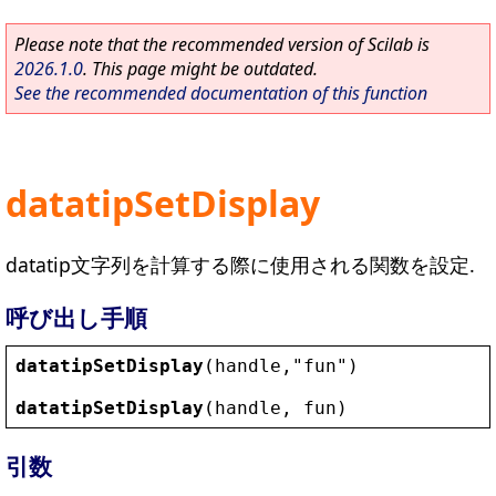
Please note that the recommended version of Scilab is
2026.1.0
. This page might be outdated.
See the recommended documentation of this function
datatipSetDisplay
datatip文字列を計算する際に使用される関数を設定.
呼び出し手順
datatipSetDisplay
(
handle
,
"
fun
"
)
datatipSetDisplay
(
handle
, 
fun
)
引数