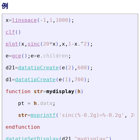
例
x
=
linspace
(
-
1
,
1
,
1000
)
;
clf
(
)
plot
(
x
,
sinc
(
20
*
x
)
,
x
,
1
-
x
.^
2
)
;
e
=
gce
(
)
;
e
=
e
.
children
;
d21
=
datatipCreate
(
e
(
2
)
,
600
)
;
d1
=
datatipCreate
(
e
(
1
)
,
700
)
;
function
str
=
mydisplay
(
h
)
pt
=
h
.
data
;
str
=
msprintf
(
'
sinc(%-0.2g)=%-0.2g
'
,
20
*
endfunction
datatipSetDisplay
(
d21
,
"
mydisplay
"
)