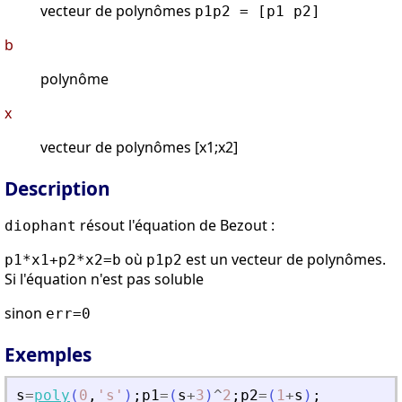
vecteur de polynômes
p1p2 = [p1 p2]
b
polynôme
x
vecteur de polynômes [x1;x2]
Description
résout l'équation de Bezout :
diophant
où
est un vecteur de polynômes.
p1*x1+p2*x2=b
p1p2
Si l'équation n'est pas soluble
sinon
err=0
Exemples
s
=
poly
(
0
,
'
s
'
)
;
p1
=
(
s
+
3
)
^
2
;
p2
=
(
1
+
s
)
;