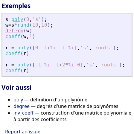
Exemples
s
=
poly
(
0
,
'
s
'
)
;
w
=
s
*
rand
(
10
,
10
)
;
determ
(
w
)
coeff
(
w
,
1
)
r
=
poly
(
[
0
-
1
+
%i
-
1
-
%i
]
,
'
s
'
,
"
roots
"
)
;
coeff
(
r
)
r
=
poly
(
[
-
1
-
%i
-
1
+
2
*
%i
0
]
,
'
s
'
,
"
roots
"
)
;
coeff
(
r
)
Voir aussi
poly
— définition d'un polynôme
degree
— degrés d'une matrice de polynômes
inv_coeff
— construction d'une matrice polynomiale
à partir des coefficients
Report an issue