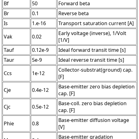
Bf
50
Forward beta
Br
0.1
Reverse beta
Is
1.e-16
Transport saturation current [A]
Early voltage (inverse), 1/Volt
Vak
0.02
[1/V]
Tauf
0.12e-9
Ideal forward transit time [s]
Taur
5e-9
Ideal reverse transit time [s]
Collector-substrat(ground) cap.
Ccs
1e-12
[F]
Base-emitter zero bias depletion
Cje
0.4e-12
cap. [F]
Base-coll. zero bias depletion
Cjc
0.5e-12
cap. [F]
Base-emitter diffusion voltage
Phie
0.8
[V]
Base-emitter gradation