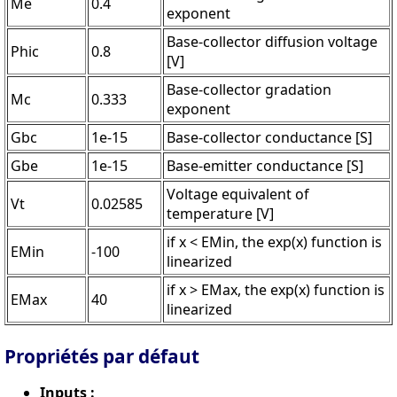
Me
0.4
exponent
Base-collector diffusion voltage
Phic
0.8
[V]
Base-collector gradation
Mc
0.333
exponent
Gbc
1e-15
Base-collector conductance [S]
Gbe
1e-15
Base-emitter conductance [S]
Voltage equivalent of
Vt
0.02585
temperature [V]
if x < EMin, the exp(x) function is
EMin
-100
linearized
if x > EMax, the exp(x) function is
EMax
40
linearized
Propriétés par défaut
Inputs :