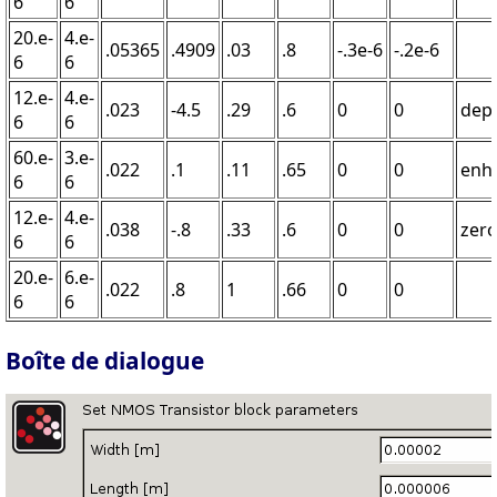
6
6
20.e-
4.e-
.05365
.4909
.03
.8
-.3e-6
-.2e-6
6
6
12.e-
4.e-
.023
-4.5
.29
.6
0
0
depl
6
6
60.e-
3.e-
.022
.1
.11
.65
0
0
enh
6
6
12.e-
4.e-
.038
-.8
.33
.6
0
0
zer
6
6
20.e-
6.e-
.022
.8
1
.66
0
0
6
6
Boîte de dialogue