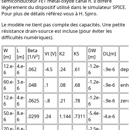
semiconducteur FET métal-oxyde canal n. Il différe
légérement du dispositif utilisé dans le simulateur SPICE.
Pour plus de détails référez-vous à H. Spiro.
Le modèle ne tient pas compte des capacités. Une petite
résistance drain-source est incluse (pour éviter les
difficultés numériques).
W
L
Beta
DW
Vt [V]
K2
K5
DL[m]
[m]
[m]
[1/V²]
[m]
12.e-
4.e-
-1.2e-
.062
-4.5
.24
.61
-.9e-6
depl
6
6
6
60.e-
3.e-
-1.2e-
.048
.1
.08
.68
-.9e-6
enh
6
6
6
12.e-
4.e-
-1.2e-
.0625
-.8
.21
.78
-.9e-6
zer
6
6
6
50.e-
8.e-
-5.4e-
.0299
.24
1.144
.7311
-4.e-6
6
6
6
20.e-
6.e-
-2.5e-