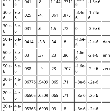
.041
.8
1.144
.7311
-1.5e-6
6
6
6
30.e-
9.e-
-3.4e-
-1.74e-
.025
-4.
.861
.878
6
6
6
6
30.e-
5.e-
.031
.6
1.5
.72
0
-3.9e-6
6
6
50.e-
6.e-
-1.6e-
.0414
-3.8
.34
.8
-2.e-6
depl
6
6
6
50.e-
5.e-
-1.6e-
.03
.37
.23
.86
-2.e-6
enh
6
6
6
50.e-
6.e-
-1.6e-
.038
-.9
.23
.707
-2.e-6
zer
6
6
6
20.e-
4.e-
.06776
.5409
.065
.71
-.8e-6
-.2e-6
6
6
20.e-
4.e-
.06505
.6209
.065
.71
-.8e-6
-.2e-6
6
6
20.e-
4.e-
.05365
.6909
.03
.8
-.3e-6
-.2e-6