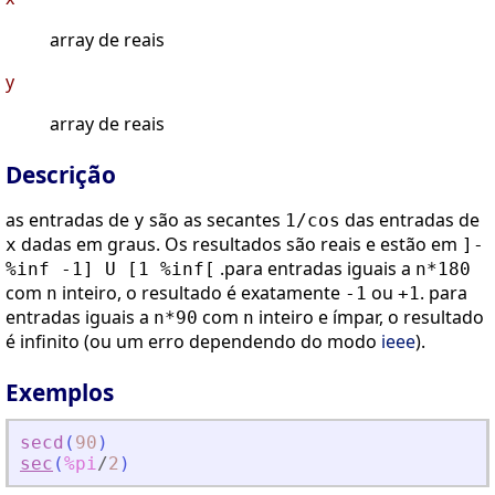
array de reais
y
array de reais
Descrição
as entradas de
são as secantes
das entradas de
y
1/cos
dadas em graus. Os resultados são reais e estão em
x
]-
.para entradas iguais a
%inf -1] U [1 %inf[
n*180
com
inteiro, o resultado é exatamente
ou
. para
n
-1
+1
entradas iguais a
com
inteiro e ímpar, o resultado
n*90
n
é infinito (ou um erro dependendo do modo
ieee
).
Exemplos
secd
(
90
)
sec
(
%pi
/
2
)