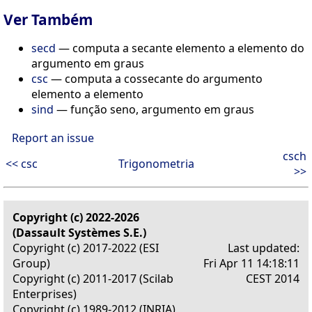
Ver Também
secd
— computa a secante elemento a elemento do
argumento em graus
csc
— computa a cossecante do argumento
elemento a elemento
sind
— função seno, argumento em graus
Report an issue
csch
<< csc
Trigonometria
>>
Copyright (c) 2022-2026
(Dassault Systèmes S.E.)
Copyright (c) 2017-2022 (ESI
Last updated:
Group)
Fri Apr 11 14:18:11
Copyright (c) 2011-2017 (Scilab
CEST 2014
Enterprises)
Copyright (c) 1989-2012 (INRIA)