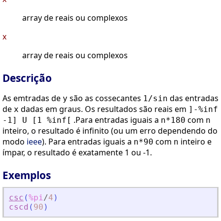
array de reais ou complexos
x
array de reais ou complexos
Descrição
As emtradas de
são as cossecantes
das entradas
y
1/sin
de
dadas em graus. Os resultados são reais em
x
]-%inf
.Para entradas iguais a
com
-1] U [1 %inf[
n*180
n
inteiro, o resultado é infinito (ou um erro dependendo do
modo
ieee
). Para entradas iguais a
com
inteiro e
n*90
n
ímpar, o resultado é exatamente 1 ou -1.
Exemplos
csc
(
%pi
/
4
)
cscd
(
90
)