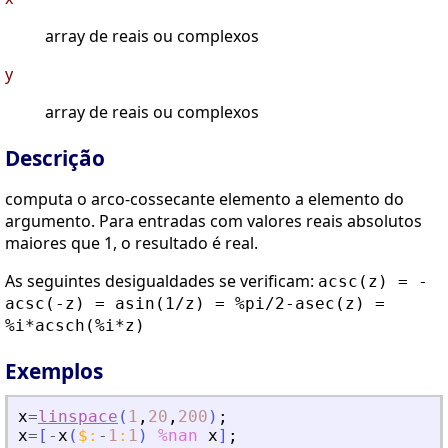
array de reais ou complexos
y
array de reais ou complexos
Descrição
computa o arco-cossecante elemento a elemento do
argumento. Para entradas com valores reais absolutos
maiores que 1, o resultado é real.
As seguintes desigualdades se verificam:
acsc(z) = -
acsc(-z) = asin(1/z) = %pi/2-asec(z) =
%i*acsch(%i*z)
Exemplos
x
=
linspace
(
1
,
20
,
200
)
;
x
=
[
-
x
(
$
:
-
1
:
1
)
%nan
x
]
;