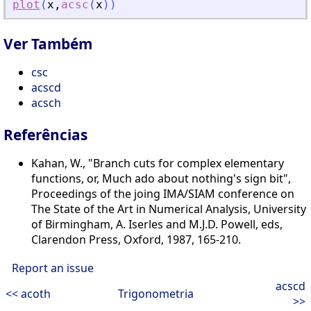
plot
(
x
,
acsc
(
x
)
)
Ver Também
csc
acscd
acsch
Referências
Kahan, W., "Branch cuts for complex elementary
functions, or, Much ado about nothing's sign bit",
Proceedings of the joing IMA/SIAM conference on
The State of the Art in Numerical Analysis, University
of Birmingham, A. Iserles and M.J.D. Powell, eds,
Clarendon Press, Oxford, 1987, 165-210.
Report an issue
acscd
<< acoth
Trigonometria
>>