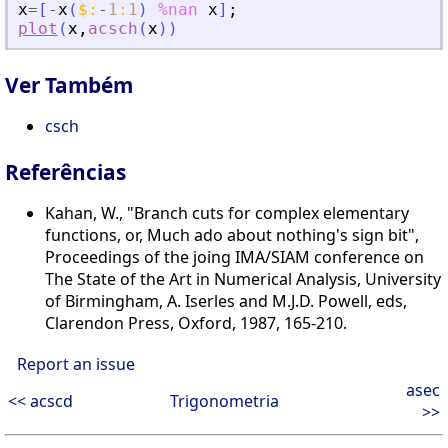
x
=
[
-
x
(
$
:
-
1
:
1
)
%nan
x
]
;
plot
(
x
,
acsch
(
x
)
)
Ver Também
csch
Referências
Kahan, W., "Branch cuts for complex elementary
functions, or, Much ado about nothing's sign bit",
Proceedings of the joing IMA/SIAM conference on
The State of the Art in Numerical Analysis, University
of Birmingham, A. Iserles and M.J.D. Powell, eds,
Clarendon Press, Oxford, 1987, 165-210.
Report an issue
asec
<< acscd
Trigonometria
>>