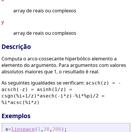
array de reais ou complexos
y
array de reais ou complexos
Descrição
Computa o arco-cossecante hiperbólico elemento a
elemento do argumento. Para argumentos com valores
absolutos maiores que 1, o resultado é real.
As seguintes igualdades se verificam:
acsch(z) = -
acsch(-z) = asinh(1/z) =
csgn(%i+1/z)*asech(-i*z)-%i*%pi/2 =
%i*acsc(%i*z)
Exemplos
x
=
linspace
(
1
,
20
,
200
)
;