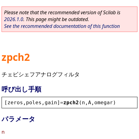
Please note that the recommended version of Scilab is
2026.1.0
. This page might be outdated.
See the recommended documentation of this function
zpch2
チェビシェフアナログフィルタ
呼び出し手順
[
zeros
,
poles
,
gain
]=
zpch2
(
n
,
A
,
omegar
)
パラメータ
n