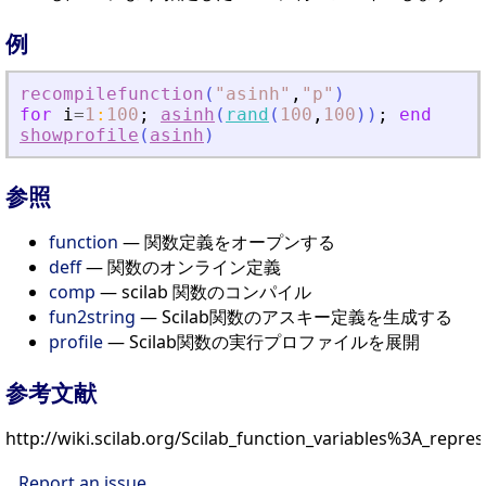
例
recompilefunction
(
"
asinh
"
,
"
p
"
)
for
i
=
1
:
100
;
asinh
(
rand
(
100
,
100
)
)
;
end
showprofile
(
asinh
)
参照
function
— 関数定義をオープンする
deff
— 関数のオンライン定義
comp
— scilab 関数のコンパイル
fun2string
— Scilab関数のアスキー定義を生成する
profile
— Scilab関数の実行プロファイルを展開
参考文献
http://wiki.scilab.org/Scilab_function_variables%3A_repr
Report an issue