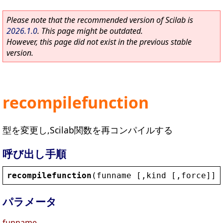
Please note that the recommended version of Scilab is
2026.1.0
. This page might be outdated.
However, this page did not exist in the previous stable
version.
recompilefunction
型を変更し,Scilab関数を再コンパイルする
呼び出し手順
recompilefunction
(
funname
 [,
kind
 [,
force
]])
パラメータ
funname