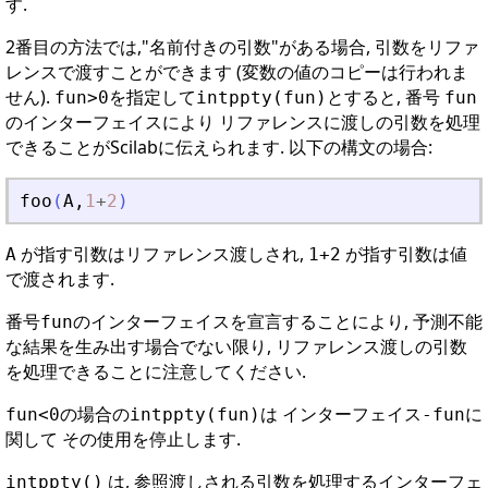
す.
2番目の方法では,"名前付きの引数"がある場合, 引数をリファ
レンスで渡すことができます (変数の値のコピーは行われま
せん).
を指定して
とすると, 番号
fun>0
intppty(fun)
fun
のインターフェイスにより リファレンスに渡しの引数を処理
できることがScilabに伝えられます. 以下の構文の場合:
foo
(
A
,
1
+
2
)
が指す引数はリファレンス渡しされ,
が指す引数は値
A
1+2
で渡されます.
番号
のインターフェイスを宣言することにより, 予測不能
fun
な結果を生み出す場合でない限り, リファレンス渡しの引数
を処理できることに注意してください.
の場合の
は インターフェイス
に
fun<0
intppty(fun)
-fun
関して その使用を停止します.
は, 参照渡しされる引数を処理するインターフェ
intppty()