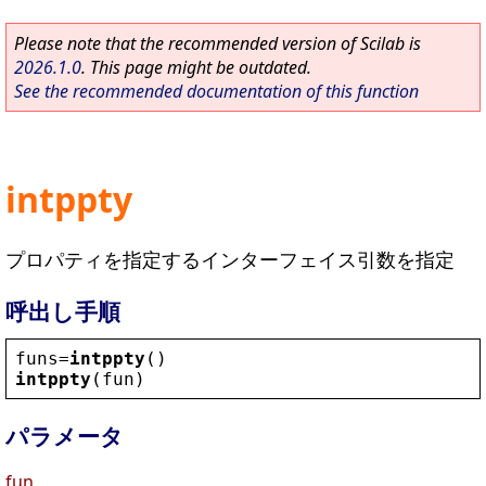
Please note that the recommended version of Scilab is
2026.1.0
. This page might be outdated.
See the recommended documentation of this function
intppty
プロパティを指定するインターフェイス引数を指定
呼出し手順
funs
=
intppty
()
intppty
(
fun
)
パラメータ
fun