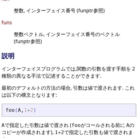
整数, インターフェイス番号 (funptr参照)
funs
整数ベクトル, インターフェイス番号のベクトル
(funptr参照)
説明
インターフェイスプログラムでは,関数の引数を渡す手順を 2
種類の異なる手法で記述することができます.
最初のデフォルトの方法の場合, 引数は値で渡されます. これ
は以下の構文となります:
foo
(
A
,
1
+
2
)
で指定した引数は値で渡され (
がコールされる前に
の
A
foo
A
コピーが作成されます),
で指定した引数も値で渡されま
1+2