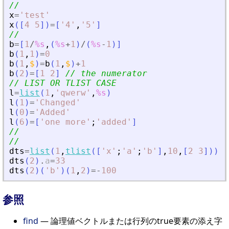
//
x
=
'
test
'
x
(
[
4
5
]
)
=
[
'
4
'
,
'
5
'
]
//
b
=
[
1
/
%s
,
(
%s
+
1
)
/
(
%s
-
1
)
]
b
(
1
,
1
)
=
0
b
(
1
,
$
)
=
b
(
1
,
$
)
+
1
b
(
2
)
=
[
1
2
]
// the numerator
// LIST OR TLIST CASE
l
=
list
(
1
,
'
qwerw
'
,
%s
)
l
(
1
)
=
'
Changed
'
l
(
0
)
=
'
Added
'
l
(
6
)
=
[
'
one more
'
;
'
added
'
]
//
//
dts
=
list
(
1
,
tlist
(
[
'
x
'
;
'
a
'
;
'
b
'
]
,
10
,
[
2
3
]
)
)
;
dts
(
2
)
.
a
=
33
dts
(
2
)
(
'
b
'
)
(
1
,
2
)
=
-
100
参照
find
— 論理値ベクトルまたは行列のtrue要素の添え字