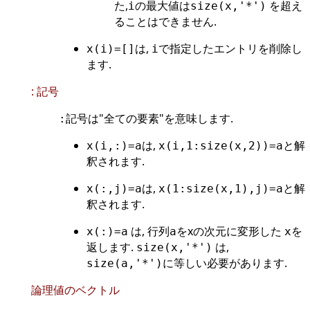
た,
の最大値は
を超え
i
size(x,'*')
ることはできません.
は,
で指定したエントリを削除し
x(i)=[]
i
ます.
: 記号
記号は"全ての要素"を意味します.
:
は,
と解
x(i,:)=a
x(i,1:size(x,2))=a
釈されます.
は,
と解
x(:,j)=a
x(1:size(x,1),j)=a
釈されます.
は, 行列
をxの次元に変形した
を
x(:)=a
a
x
返します.
は,
size(x,'*')
に等しい必要があります.
size(a,'*')
論理値のベクトル