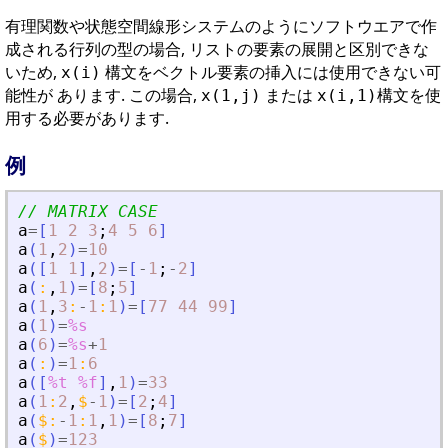
有理関数や状態空間線形システムのようにソフトウエアで作
成される行列の型の場合, リストの要素の展開と区別できな
いため,
構文をベクトル要素の挿入には使用できない可
x(i)
能性が あります. この場合,
または
構文を使
x(1,j)
x(i,1)
用する必要があります.
例
// MATRIX CASE
a
=
[
1
2
3
;
4
5
6
]
a
(
1
,
2
)
=
10
a
(
[
1
1
]
,
2
)
=
[
-
1
;
-
2
]
a
(
:
,
1
)
=
[
8
;
5
]
a
(
1
,
3
:
-
1
:
1
)
=
[
77
44
99
]
a
(
1
)
=
%s
a
(
6
)
=
%s
+
1
a
(
:
)
=
1
:
6
a
(
[
%t
%f
]
,
1
)
=
33
a
(
1
:
2
,
$
-
1
)
=
[
2
;
4
]
a
(
$
:
-
1
:
1
,
1
)
=
[
8
;
7
]
a
(
$
)
=
123