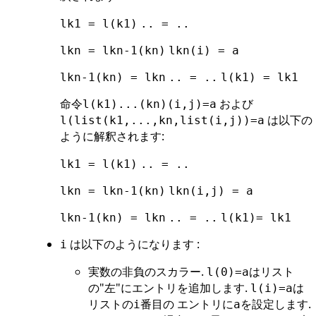
lk1 = l(k1)
.. = ..
lkn = lkn-1(kn)
lkn(i) = a
lkn-1(kn) = lkn
.. = ..
l(k1) = lk1
命令
および
l(k1)...(kn)(i,j)=a
は以下の
l(list(k1,...,kn,list(i,j))=a
ように解釈されます:
lk1 = l(k1)
.. = ..
lkn = lkn-1(kn)
lkn(i,j) = a
lkn-1(kn) = lkn
.. = ..
l(k1)= lk1
は以下のようになります :
i
実数の非負のスカラー.
はリスト
l(0)=a
の"左"にエントリを追加します.
は
l(i)=a
リストの
番目の エントリに
を設定します.
i
a