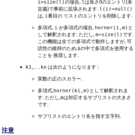
の場合,
は長さ0のエントリ(未
i>size(l)
l
定義)で事前に拡張されます.
l(i)=null()
は,
番目の リストのエントリを削除します.
i
多項式.
が多項式の場合,
と
i
horner(i,m)
して解釈されます. ただし,
です.
m=size(l)
この機能は全ての多項式で動作しますが, 可
読性の維持のため,
の中で多項式を使用する
$
ことを 推奨します.
は次のようになります :
k1,..kn
実数の正のスカラー.
多項式,
として解釈されま
horner(ki,m)
す. ただし,
は対応するサブリストの大きさ
m
です.
サブリストのエントリ名を指す文字列.
注意