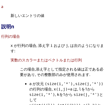
a
新しいエントリの値
説明n
行列の場合
が行列の場合, 添え字
および
, は次のようになりま
x
i
j
す:
実数のスカラーまたはベクトルまたは行列
この場合,添え字として指定される値は正である必
要があり, その整数部のみが使用されます.
が次元
a
(size(i,'*'),size(j,'*'))
の行列の場合,
は,
を1から
x(i,j)=a
l
,
を1から
と
size(i,'*')
k
size(j,'*')
して