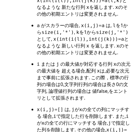
と
x(int(i(l)),int(j(k)))=a(l,k)
なるような 新たな行列
を返します.
のそ
x
x
の他の初期エントリは変更されません.
がスカラーの場合,
は,
を1か
a
x(i,j)=a
l
ら
,
を1から
size(i,'*')
k
size(j,'*')
として,
と
x(int(i(l)),int(j(k)))=a
なるような 新しい行列
を返します.
のそ
x
x
の他の初期エントリは変更されません.
または
の最大値が対応する行列
の次元
i
j
x
の最大値を 超える場合,配列
は,必要な次元
x
まで事前に拡張されます. この際，標準の行
列の場合は0,文字列行列の場合は長さ0の文
字列, 論理値行列の場合は 値false,をエント
リとして拡張されます.
は,
が
の全ての列にマッチす
x(i,j)=[]
j
x
る 場合,
で指定した行を削除します. また,
i
i
が
の全ての行にマッチする 場合,
で指定し
x
j
た列を削除します. その他の場合,
x(i,j)=