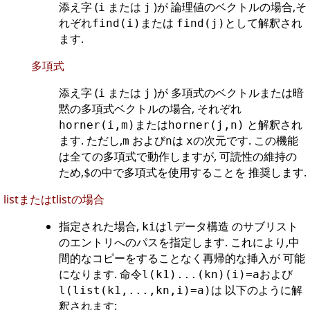
添え字 (
または
)が 論理値のベクトルの場合,そ
i
j
れぞれ
または
として解釈され
find(i)
find(j)
ます.
多項式
添え字 (
または
)が 多項式のベクトルまたは暗
i
j
黙の多項式ベクトルの場合, それぞれ
または
と解釈され
horner(i,m)
horner(j,n)
ます. ただし,
および
は
の次元です. この機能
m
n
x
は全ての多項式で動作しますが, 可読性の維持の
ため,
の中で多項式を使用することを 推奨します.
$
listまたはtlistの場合
指定された場合,
は
データ構造 のサブリスト
ki
l
のエントリへのパスを指定します. これにより,中
間的なコピーをすることなく再帰的な挿入が 可能
になります. 命令
および
l(k1)...(kn)(i)=a
は 以下のように解
l(list(k1,...,kn,i)=a)
釈されます: