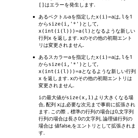
はエラーを発生します.
[]
あるベクトル
を指定した
は,
を1
a
x(i)=a
l
から
として,
size(i,'*')
となるような新しい
x(int(i(l)))=a(l)
行列
を返します.
のその他の初期エント
x
x
リは変更されません.
あるスカラー
を指定した
は,
を1
a
x(i)=a
l
から
として,
size(i,'*')
となるような新しい行列
x(int(i(l)))=a
を返します.
のその他の初期エントリは
x
x
変更されません.
の最大値が
より大きくなる場
i
size(x,1)
合, 配列
は,必要な次元まで事前に拡張され
x
ます. この際，標準の行列の場合は0,文字列
行列の場合は長さ0の文字列, 論理値行列の
場合は 値false,をエントリとして拡張されま
す.