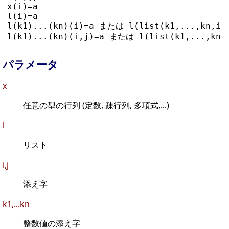
x
(
i
)=
a
l
(
i
)=
a
l
(
k1
)...(
kn
)(
i
)=
a
 または 
l
(
list
(
k1
,...,
kn
,
i
)
l
(
k1
)...(
kn
)(
i
,
j
)=
a
 または 
l
(
list
(
k1
,...,
kn
,
パラメータ
x
任意の型の行列 (定数, 疎行列, 多項式,...)
l
リスト
i,j
添え字
k1,...kn
整数値の添え字