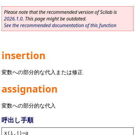
Please note that the recommended version of Scilab is
2026.1.0
. This page might be outdated.
See the recommended documentation of this function
insertion
変数への部分的な代入または修正
assignation
変数への部分的な代入
呼出し手順
x
(
i
,
j
)=
a