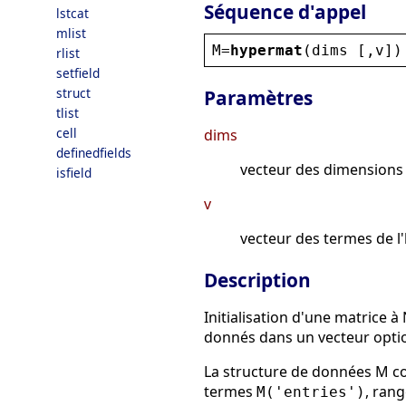
Séquence d'appel
lstcat
mlist
M
=
hypermat
(
dims
 [,
v
])
rlist
setfield
struct
Paramètres
tlist
cell
dims
definedfields
vecteur des dimensions 
isfield
v
vecteur des termes de l
Description
Initialisation d'une matrice
donnés dans un vecteur opti
La structure de données M c
termes
, rang
M('entries')