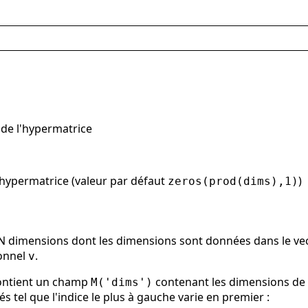
de l'hypermatrice
'hypermatrice (valeur par défaut
)
zeros(prod(dims),1)
 à N dimensions dont les dimensions sont données dans le v
onnel
.
v
ontient un champ
contenant les dimensions de 
M('dims')
és tel que l'indice le plus à gauche varie en premier :