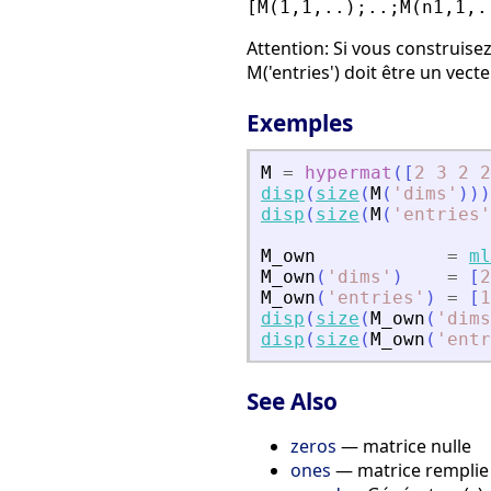
[M(1,1,..);..;M(n1,1,.
Attention: Si vous construise
M('entries') doit être un vect
Exemples
M
=
hypermat
(
[
2
3
2
2
disp
(
size
(
M
(
'
dims
'
)
)
)
disp
(
size
(
M
(
'
entries
'
M_own
=
ml
M_own
(
'
dims
'
)
=
[
2
M_own
(
'
entries
'
)
=
[
1
disp
(
size
(
M_own
(
'
dims
disp
(
size
(
M_own
(
'
entr
See Also
zeros
— matrice nulle
ones
— matrice remplie