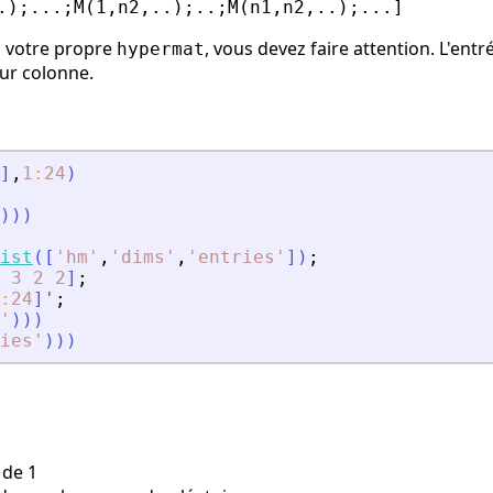
.);...;M(1,n2,..);..;M(n1,n2,..);...]
z votre propre
, vous devez faire attention. L'entr
hypermat
eur colonne.
]
,
1
:
24
)
)
)
)
ist
(
[
'
hm
'
,
'
dims
'
,
'
entries
'
]
)
;
3
2
2
]
;
:
24
]
'
;
'
)
)
)
ies
'
)
)
)
 de 1