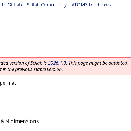
ith GitLab
|
Scilab Community
|
ATOMS toolboxes
ed version of Scilab is
2026.1.0
. This page might be outdated.
 in the previous stable version.
ypermat
e à N dimensions