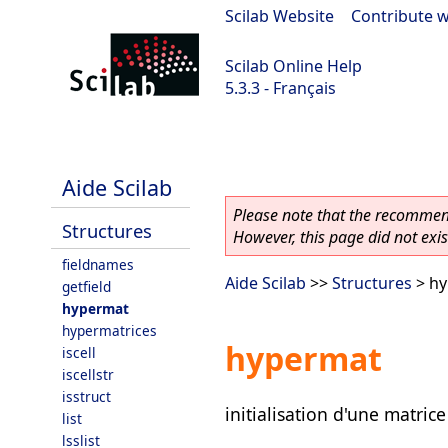
Scilab Website
|
Contribute w
Scilab Online Help
5.3.3 - Français
Scilab 5.3.3
Aide Scilab
Please note that the recommend
Structures
However, this page did not exist
fieldnames
Aide Scilab
>>
Structures
> h
getfield
hypermat
hypermatrices
hypermat
iscell
iscellstr
isstruct
initialisation d'une matric
list
lsslist