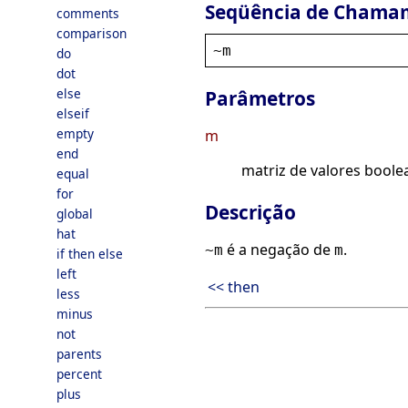
Seqüência de Chama
comments
comparison
~
m
do
dot
else
Parâmetros
elseif
empty
m
end
matriz de valores bool
equal
for
Descrição
global
hat
é a negação de
.
~m
m
if then else
left
<< then
less
minus
not
parents
percent
plus