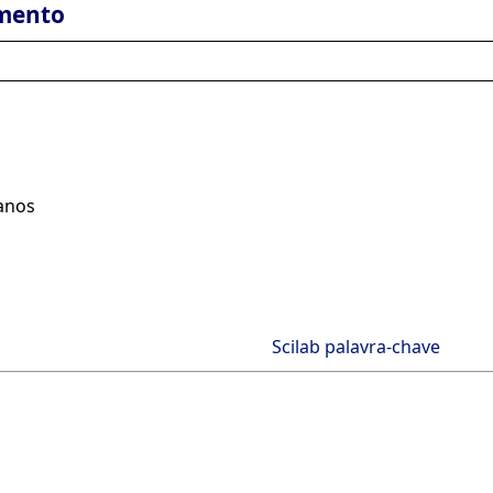
mento
eanos
Scilab palavra-chave