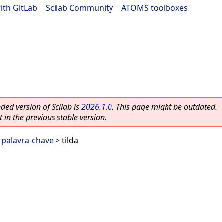
ith GitLab
|
Scilab Community
|
ATOMS toolboxes
ed version of Scilab is
2026.1.0
. This page might be outdated.
 in the previous stable version.
b palavra-chave
> tilda