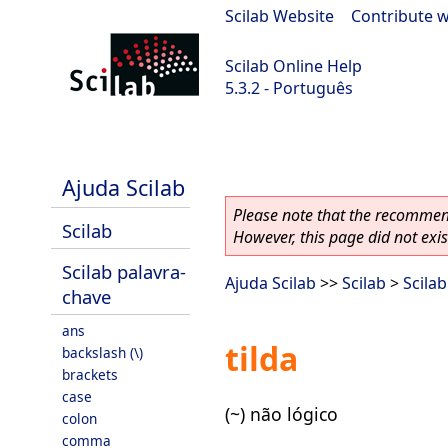
Scilab Website
|
Contribute w
Scilab Online Help
5.3.2 - Português
Scilab-Branch-5.3-GIT
Ajuda Scilab
Please note that the recommend
Scilab
However, this page did not exist
Scilab palavra-
Ajuda Scilab
>>
Scilab
>
Scila
chave
ans
tilda
backslash (\)
brackets
case
(~) não lógico
colon
comma