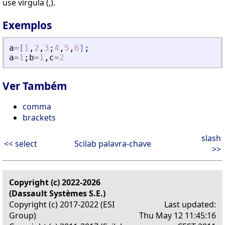
use vírgula (,).
Exemplos
a
=
[
1
,
2
,
3
;
4
,
5
,
6
]
;
a
=
1
;
b
=
1
,
c
=
2
Ver Também
comma
brackets
slash
<< select
Scilab palavra-chave
>>
Copyright (c) 2022-2026
(Dassault Systèmes S.E.)
Copyright (c) 2017-2022 (ESI
Last updated:
Group)
Thu May 12 11:45:16