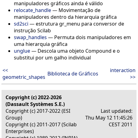
manipuladores gráficos ainda é válido
relocate_handle
—
Movimentação de
manipuladores dentro da hierarquia gráfica
sd2sci
—
estrutura gr_menu para conversor de
instrução Scilab
swap_handles
—
Permuta dois manipuladores em
uma hierarquia gráfica
unglue
—
Descola uma objeto Compound e o
substitui por um galho individual
<<
interaction
Biblioteca de Gráficos
geometric_shapes
>>
Copyright (c) 2022-2026
(Dassault Systèmes S.E.)
Copyright (c) 2017-2022 (ESI
Last updated:
Group)
Thu May 12 11:45:26
Copyright (c) 2011-2017 (Scilab
CEST 2011
Enterprises)
Copyright (c) 1989-2012 (INRIA)