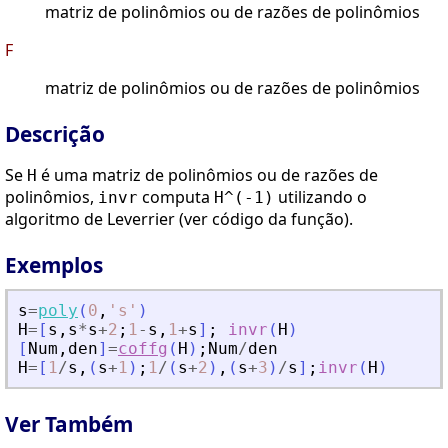
matriz de polinômios ou de razões de polinômios
F
matriz de polinômios ou de razões de polinômios
Descrição
Se
é uma matriz de polinômios ou de razões de
H
polinômios,
computa
utilizando o
invr
H^(-1)
algoritmo de Leverrier (ver código da função).
Exemplos
s
=
poly
(
0
,
'
s
'
)
H
=
[
s
,
s
*
s
+
2
;
1
-
s
,
1
+
s
]
;
invr
(
H
)
[
Num
,
den
]
=
coffg
(
H
)
;
Num
/
den
H
=
[
1
/
s
,
(
s
+
1
)
;
1
/
(
s
+
2
)
,
(
s
+
3
)
/
s
]
;
invr
(
H
)
Ver Também