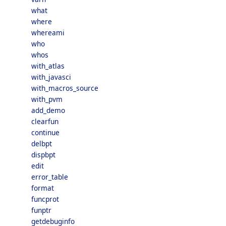
what
where
whereami
who
whos
with_atlas
with_javasci
with_macros_source
with_pvm
add_demo
clearfun
continue
delbpt
dispbpt
edit
error_table
format
funcprot
funptr
getdebuginfo