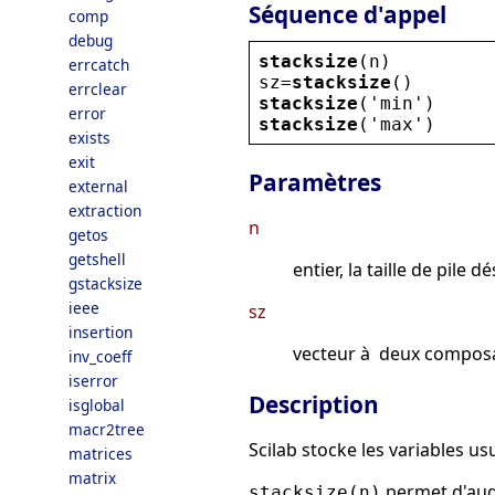
Séquence d'appel
comp
debug
stacksize
(
n
)
errcatch
sz
=
stacksize
()
errclear
stacksize
(
'
min
'
)
error
stacksize
(
'
max
'
)
exists
exit
Paramètres
external
extraction
n
getos
getshell
entier, la taille de pil
gstacksize
ieee
sz
insertion
vecteur à deux composante
inv_coeff
iserror
Description
isglobal
macr2tree
Scilab stocke les variables us
matrices
matrix
permet d'augm
stacksize(n)