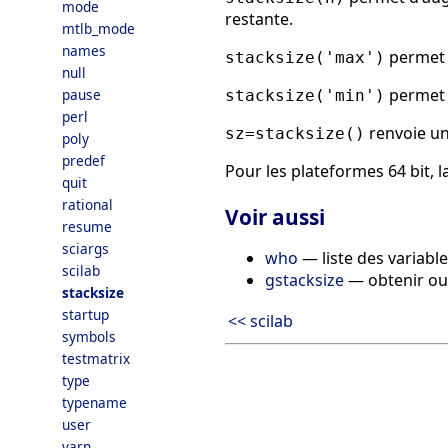
mode
restante.
mtlb_mode
names
permet d
stacksize('max')
null
permet d
pause
stacksize('min')
perl
renvoie un 
sz=stacksize()
poly
predef
Pour les plateformes 64 bit, l
quit
rational
Voir aussi
resume
sciargs
who
— liste des variabl
scilab
gstacksize
— obtenir ou c
stacksize
startup
<< scilab
symbols
testmatrix
type
typename
user
varn