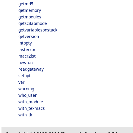
getmd5
getmemory
getmodules
getscilabmode
getvariablesonstack
getversion
intppty
lasterror
macr2lst
newfun
readgateway
setbpt
ver
warning
who_user
with_module
with_texmacs
with_tk