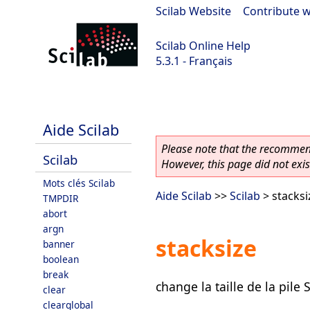
Scilab Website
|
Contribute w
Scilab Online Help
5.3.1 - Français
Scilab 5.3.1
Aide Scilab
Please note that the recommend
Scilab
However, this page did not exist
Mots clés Scilab
Aide Scilab
>>
Scilab
> stacksi
TMPDIR
abort
argn
stacksize
banner
boolean
break
change la taille de la pile 
clear
clearglobal