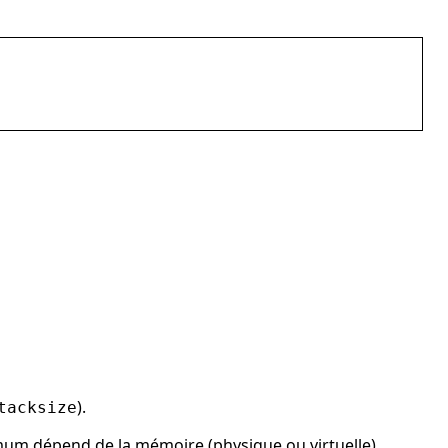
).
tacksize
ximum dépend de la mémoire (physique ou virtuelle)