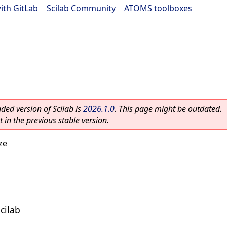
ith GitLab
|
Scilab Community
|
ATOMS toolboxes
ed version of Scilab is
2026.1.0
. This page might be outdated.
 in the previous stable version.
ze
Scilab