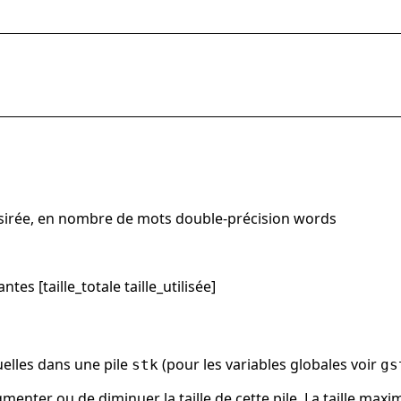
e désirée, en nombre de mots double-précision words
s [taille_totale taille_utilisée]
uelles dans une pile
(pour les variables globales voir
stk
gs
enter ou de diminuer la taille de cette pile. La taille ma