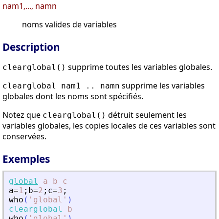
nam1,..., namn
noms valides de variables
Description
supprime toutes les variables globales.
clearglobal()
supprime les variables
clearglobal nam1 .. namn
globales dont les noms sont spécifiés.
Notez que
détruit seulement les
clearglobal()
variables globales, les copies locales de ces variables sont
conservées.
Exemples
global
a
b
c
a
=
1
;
b
=
2
;
c
=
3
;
who
(
'
global
'
)
clearglobal
b
who
(
'
global
'
)