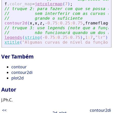
f
.
color_map
=
jetcolormap
(
7
)
;
// truque 2: para fazer com que se possa co
//          sem interferir com as curvas de
//          grande o suficiente
contour2d
(
x
,
x
,
z
,
-
0.75
:
0.25
:
0.75
,
frameflag
=
3
// truque 3: use legends (note que a função
//          não funcionará quando um dos ní
legends
(
string
(
-
0.75
:
0.25
:
0.75
)
,
1
:
7
,
"
lr
"
)
;
xtitle
(
"
Algumas curvas de nível da função c
Ver Também
contour
contour2di
plot2d
Autor
J.Ph.C.
<<
contour2di
2d_plot