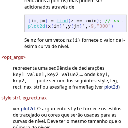
reduzidos a pontos) mas podem ser
adicionados através de
[
im
,
jm
]
=
find
(
z
==
zmin
)
;
// ou zm
plot2d
(
x
(
im
)
'
,
y
(
jm
)
'
,
-
9
,
"
000
"
)
Se
for um vetor,
fornece o valor da i-
nz
nz(i)
ésima curva de nível.
<opt_args>
representa uma seqüência de declarações
,... onde
,
key1=value1,key2=value2
key1
pode ser um dos seguintes: style, leg,
key2,...
rect, nax, strf ou axesflag e frameflag (ver
plot2d
)
style,strf,leg,rect,nax
ver
plot2d
. O argumento
fornece os estilos
style
de tracejado ou cores que serão usadas para as
curvas de nível. Deve ter o mesmo tamanho que o
número de níveis.