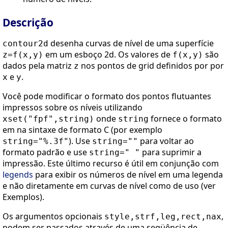
Descrição
desenha curvas de nível de uma superfície
contour2d
em um esboço 2d. Os valores de
são
z=f(x,y)
f(x,y)
dados pela matriz
nos pontos de grid definidos por por
z
e
.
x
y
Você pode modificar o formato dos pontos flutuantes
impressos sobre os níveis utilizando
onde
fornece o formato
xset("fpf",string)
string
em na sintaxe de formato C (por exemplo
). Use
para voltar ao
string="%.3f"
string=""
formato padrão e use
para suprimir a
string=" "
impressão. Este último recurso é útil em conjunção com
legends
para exibir os números de nível em uma legenda
e não diretamente em curvas de nível como de uso (ver
Exemplos).
Os argumentos opcionais
,
style,strf,leg,rect,nax
podem ser passados através de uma seqüência de