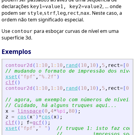
declarações
, ... onde
key1=value1, key2=value2
podem ser
,
,
,
,
. Neste caso, a
style
strf
leg
rect
nax
ordem não tem significado especial.
Use
para esboçar curvas de nível em uma
contour
superfície 3d.
Exemplos
contour2d
(
1
:
10
,
1
:
10
,
rand
(
10
,
10
)
,
5
,
rect
=
[
0
,
0
// mudando o formato de impressão dos nívei
xset
(
"
fpf
"
,
"
%.2f
"
)
clf
(
)
contour2d
(
1
:
10
,
1
:
10
,
rand
(
10
,
10
)
,
5
,
rect
=
[
0
,
0
// agora, um exemplo com números de níveis 
// Cuidado, há alguns truques aqui...
x
=
linspace
(
0
,
4
*
%pi
,
80
)
;
z
=
cos
(
x
'
)
*
cos
(
x
)
;
clf
(
)
;
f
=
gcf
(
)
;
xset
(
"
fpf
"
,
"
"
)
// truque 1: isto faz com 
//          impressos sob