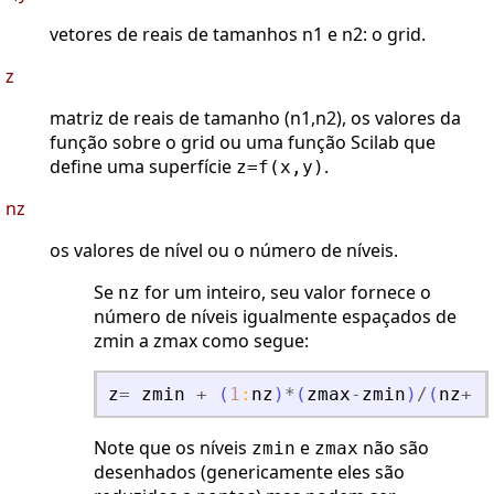
vetores de reais de tamanhos n1 e n2: o grid.
z
matriz de reais de tamanho (n1,n2), os valores da
função sobre o grid ou uma função Scilab que
define uma superfície
.
z=f(x,y)
nz
os valores de nível ou o número de níveis.
Se
for um inteiro, seu valor fornece o
nz
número de níveis igualmente espaçados de
zmin a zmax como segue:
z
=
zmin
+
(
1
:
nz
)
*
(
zmax
-
zmin
)
/
(
nz
+
1
)
Note que os níveis
e
não são
zmin
zmax
desenhados (genericamente eles são