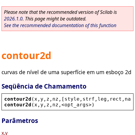
Please note that the recommended version of Scilab is
2026.1.0
. This page might be outdated.
See the recommended documentation of this function
contour2d
curvas de nível de uma superfície em um esboço 2d
Seqüência de Chamamento
contour2d
(
x
,
y
,
z
,
nz
,[
style
,
strf
,
leg
,
rect
,
nax
contour2d
(
x
,
y
,
z
,
nz
,
<
opt_args
>
)
Parâmetros
x,y