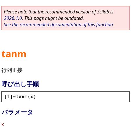
Please note that the recommended version of Scilab is
2026.1.0
. This page might be outdated.
See the recommended documentation of this function
tanm
行列正接
呼び出し手順
[
t
]=
tanm
(
x
)
パラメータ
x