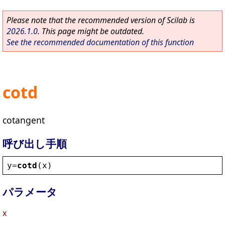
Please note that the recommended version of Scilab is
2026.1.0
. This page might be outdated.
See the recommended documentation of this function
cotd
cotangent
呼び出し手順
y
=
cotd
(
x
)
パラメータ
x