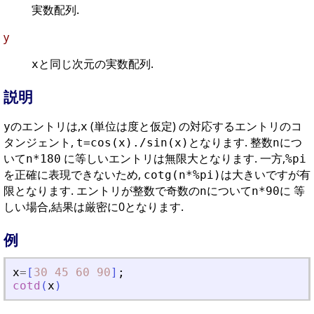
実数配列.
y
と同じ次元の実数配列.
x
説明
のエントリは,
(単位は度と仮定) の対応するエントリのコ
y
x
タンジェント,
となります. 整数
につ
t=cos(x)./sin(x)
n
いて
に等しいエントリは無限大となります. 一方,
n*180
%pi
を正確に表現できないため,
は大きいですが有
cotg(n*%pi)
限となります. エントリが整数で奇数の
について
に 等
n
n*90
しい場合,結果は厳密に0となります.
例
x
=
[
30
45
60
90
]
;
cotd
(
x
)