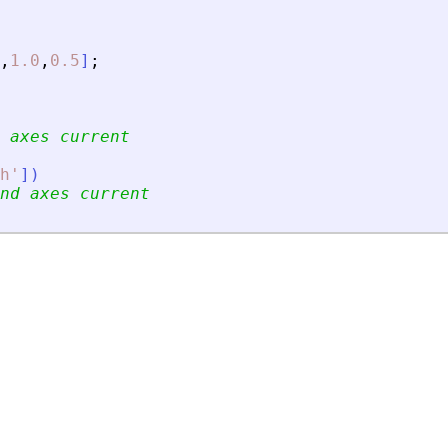
,
1.0
,
0.5
]
;
 axes current
h
'
]
)
nd axes current