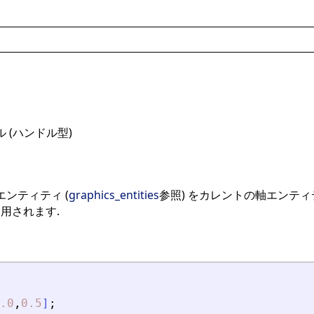
 (ハンドル型)
エンティティ (
graphics_entities
参照) をカレントの軸エンテ
用されます.
.0
,
0.5
]
;