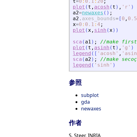
t
=
0
:
0.1
:
20
;
plot
(
t
,
acosh
(
t
)
,
'
r
'
)
a2
=
newaxes
(
)
;
a2
.
axes_bounds
=
[
0
,
0.5
x
=
0
:
0.1
:
4
;
plot
(
x
,
sinh
(
x
)
)
sca
(
a1
)
;
//make first
plot
(
t
,
asinh
(
t
)
,
'
g
'
)
legend
(
[
'
acosh
'
,
'
asin
sca
(
a2
)
;
//make secoç
legend
(
'
sinh
'
)
参照
subplot
gda
newaxes
作者
S. Steer, INRIA