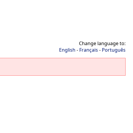
Change language to:
English
-
Français
-
Português