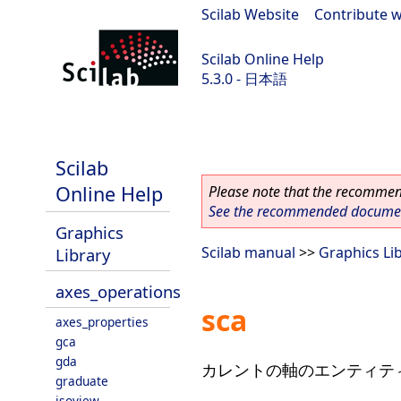
Scilab Website
|
Contribute w
Scilab Online Help
5.3.0 - 日本語
Scilab 5.3.0
Scilab
Online Help
Please note that the recommend
See the recommended document
Graphics
Scilab manual
>>
Graphics Li
Library
axes_operations
sca
axes_properties
gca
gda
カレントの軸のエンティテ
graduate
isoview