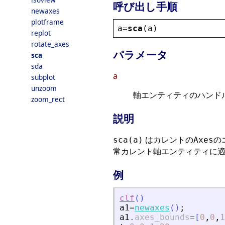
呼び出し手順
newaxes
plotframe
a
=
sca
(
a
)
replot
rotate_axes
パラメータ
sca
sda
a
subplot
unzoom
軸エンティティのハンドル
zoom_rect
説明
はカレントの
の
sca(a)
Axes
常カレント軸エンティティに適
例
clf
(
)
a1
=
newaxes
(
)
;
a1
.
axes_bounds
=
[
0
,
0
,
1