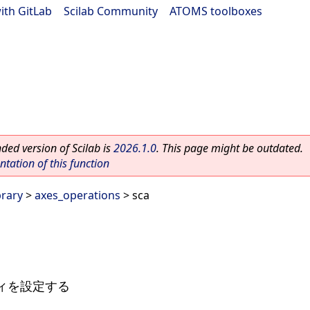
ith GitLab
|
Scilab Community
|
ATOMS toolboxes
ed version of Scilab is
2026.1.0
. This page might be outdated.
ation of this function
brary
>
axes_operations
> sca
ィを設定する