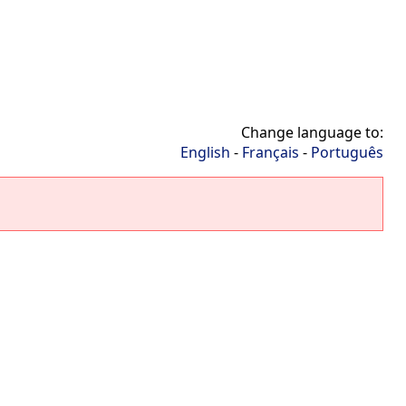
Change language to:
English
-
Français
-
Português