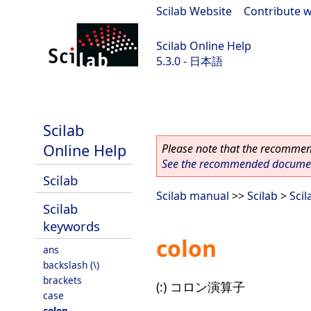
Scilab Website
|
Contribute w
Scilab Online Help
5.3.0 - 日本語
Scilab 5.3.0
Scilab
Online Help
Please note that the recommend
See the recommended document
Scilab
Scilab manual
>>
Scilab
>
Sci
Scilab
keywords
colon
ans
backslash (\)
brackets
(:) コロン演算子
case
colon