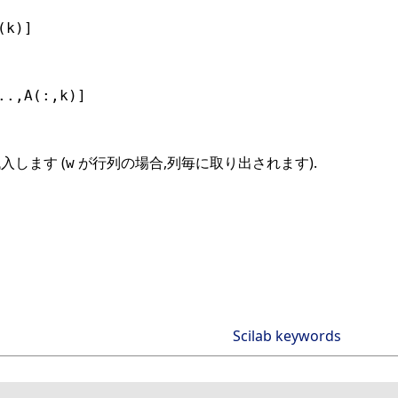
(k)]
..,A(:,k)]
入します (
が行列の場合,列毎に取り出されます).
w
Scilab keywords