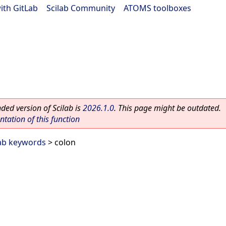
ith GitLab
|
Scilab Community
|
ATOMS toolboxes
ed version of Scilab is
2026.1.0
. This page might be outdated.
ation of this function
lab keywords
> colon