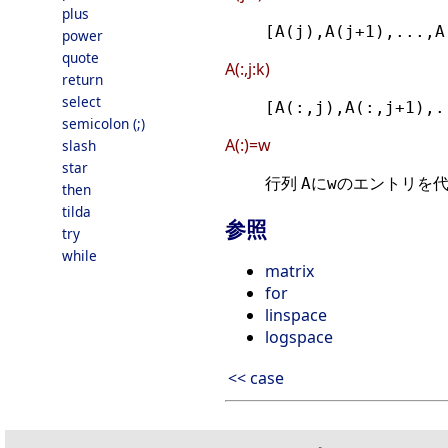
plus
[A(j),A(j+1),...,A
power
quote
A(:,j:k)
return
select
[A(:,j),A(:,j+1),.
semicolon (;)
A(:)=w
slash
star
行列
に
のエントリを代
A
w
then
tilda
参照
try
while
matrix
for
linspace
logspace
<< case