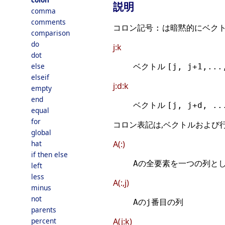
説明
comma
comments
コロン記号
は暗黙的にベクト
:
comparison
do
j:k
dot
ベクトル
else
[j, j+1,...
elseif
j:d:k
empty
end
ベクトル
[j, j+d, ..
equal
for
コロン表記は,ベクトルおよび
global
A(:)
hat
if then else
の全要素を一つの列とし
A
left
less
A(:,j)
minus
not
の
番目の列
A
j
parents
A(j:k)
percent