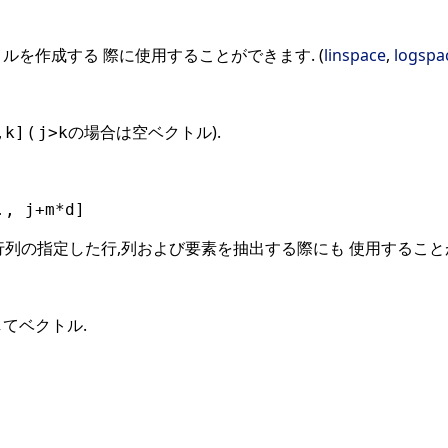
ルを作成する 際に使用することができます. (
linspace
,
logspa
(
の場合は空ベクトル).
,k]
j>k
., j+m*d]
行列の指定した行,列および要素を抽出する際にも 使用すること
てベクトル.