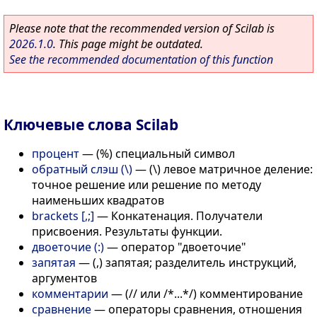
Please note that the recommended version of Scilab is
2026.1.0
. This page might be outdated.
See the recommended documentation of this function
Ключевые слова Scilab
процент
—
(%) специальный символ
обратный слэш (\)
—
(\) левое матричное деление:
точное решение или решение по методу
наименьших квадратов
brackets [,;]
—
Конкатенация. Получатели
присвоения. Результаты функции.
двоеточие (:)
—
оператор "двоеточие"
запятая
—
(,) запятая; разделитель инструкций,
аргументов
комментарии
—
(// или /*...*/) комментирование
сравнение
—
операторы сравнения, отношения