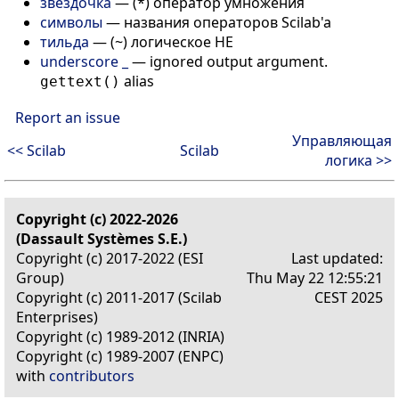
звёздочка
—
(*) оператор умножения
символы
—
названия операторов Scilab'a
тильда
—
(~) логическое НЕ
underscore _
—
ignored output argument.
alias
gettext()
Report an issue
Управляющая
<< Scilab
Scilab
логика >>
Copyright (c) 2022-2026
(Dassault Systèmes S.E.)
Copyright (c) 2017-2022 (ESI
Last updated:
Group)
Thu May 22 12:55:21
Copyright (c) 2011-2017 (Scilab
CEST 2025
Enterprises)
Copyright (c) 1989-2012 (INRIA)
Copyright (c) 1989-2007 (ENPC)
with
contributors