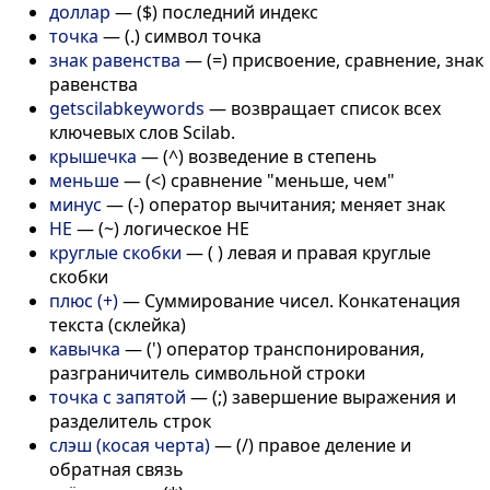
доллар
—
($) последний индекс
точка
—
(.) символ точка
знак равенства
—
(=) присвоение, сравнение, знак
равенства
getscilabkeywords
—
возвращает список всех
ключевых слов Scilab.
крышечка
—
(^) возведение в степень
меньше
—
(<) сравнение "меньше, чем"
минус
—
(-) оператор вычитания; меняет знак
НЕ
—
(~) логическое НЕ
круглые скобки
—
( ) левая и правая круглые
скобки
плюс (+)
—
Суммирование чисел. Конкатенация
текста (склейка)
кавычка
—
(') оператор транспонирования,
разграничитель символьной строки
точка с запятой
—
(;) завершение выражения и
разделитель строк
слэш (косая черта)
—
(/) правое деление и
обратная связь