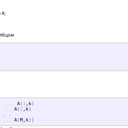
й
;
A
олбцом
...
A
(
1
,
k
)
...
A
(
2
,
k
)
.
.
...
A
(
M
,
k
)
]