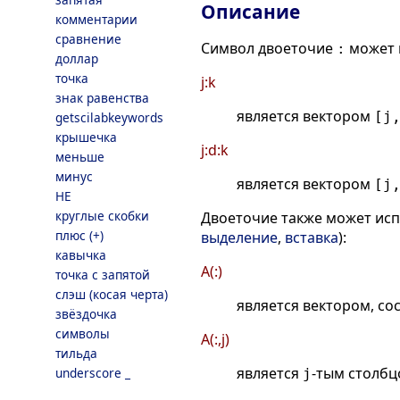
Описание
комментарии
сравнение
Символ двоеточие
может 
:
доллар
точка
j:k
знак равенства
является вектором
[j
getscilabkeywords
крышечка
j:d:k
меньше
минус
является вектором
[j
НЕ
круглые скобки
Двоеточие также может исп
плюс (+)
выделение
,
вставка
):
кавычка
A(:)
точка с запятой
слэш (косая черта)
является вектором, со
звёздочка
символы
A(:,j)
тильда
является
-тым столб
underscore _
j