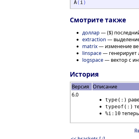
A
(
i
)
Смотрите также
доллар
— ($) последни
extraction
— выделение
matrix
— изменение ве
linspace
— генерирует 
logspace
— вектор с и
История
Версия
Описание
6.0
раве
type(:)
т
typeof(:)
теперь
%i:10
R
<< brackets [,;]