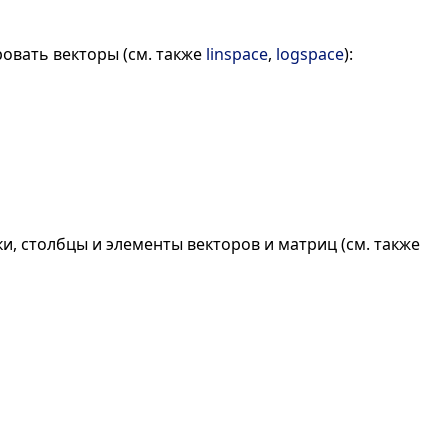
овать векторы (см. также
linspace
,
logspace
):
, столбцы и элементы векторов и матриц (см. также