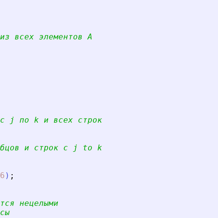
из всех элементов A
с j по k и всех строк
бцов и строк с j to k
6
)
;
тся нецелыми
сы