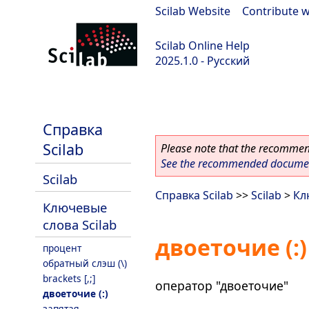
Scilab Website
|
Contribute w
Scilab Online Help
2025.1.0 - Русский
scilab-branch-2025.1
Справка
Scilab
Please note that the recommend
See the recommended document
Scilab
Справка Scilab
>>
Scilab
>
Кл
Ключевые
слова Scilab
двоеточие (:)
процент
обратный слэш (\)
brackets [,;]
оператор "двоеточие"
двоеточие (:)
запятая