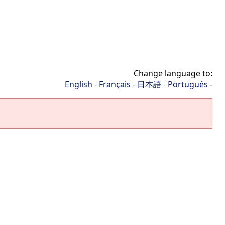
Change language to:
English
-
Français
-
日本語
-
Português
-