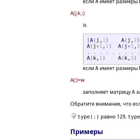
если
имеет размеры
A
A(j:k,:)
is
[
A
(
j
,
1
)
A
(
j
,
2
)
A
(
j
+
1
,
1
)
A
(
j
+
1
,
2
.
.
.
.
.
.
.
.
.
A
(
k
,
1
)
A
(
k
,
2
)
если
имеет размеры
A
A(:)=w
заполняет матрицу
э
A
Обратите внимание, что ес
равно 129.
type(:)
typ
Примеры