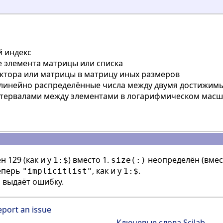
й индекс
 элемента матрицы или списка
ктора или матрицы в матрицу иных размеров
линейно распределённые числа между двумя достижим
нтервалами между элементами в логарифмическом масш
н 129 (как и у
) вместо 1.
неопределён (вме
1:$
size(:)
еперь
, как и у
.
"implicitlist"
1:$
 выдаёт ошибку.
eport an issue
Ключевые слова Scilab