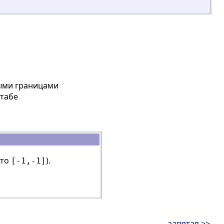
ыми границами
табе
сто
).
[-1,-1]
запятая >>