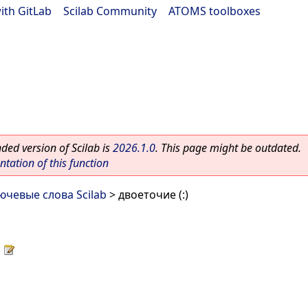
ith GitLab
|
Scilab Community
|
ATOMS toolboxes
ed version of Scilab is
2026.1.0
. This page might be outdated.
ation of this function
ючевые слова Scilab
> двоеточие (:)