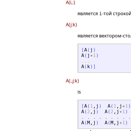
A(i,:)
является
-той строко
i
A(j:k)
является вектором-ст
[
A
(
j
)
A
(
j
+
1
)
...
A
(
k
)
]
A(:,j:k)
is
[
A
(
1
,
j
)
A
(
1
,
j
+
1
)
A
(
2
,
j
)
A
(
2
,
j
+
1
)
.
.
.
.
.
.
.
.
.
A
(
M
,
j
)
A
(
M
,
j
+
1
)