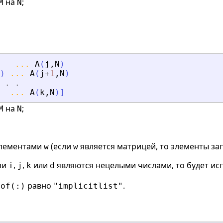
на
;
M
N
...
A
(
j
,
N
)
)
...
A
(
j
+
1
,
N
)
.
.
...
A
(
k
,
N
)
]
на
;
M
N
лементами
(если
является матрицей, то элементы за
w
w
ли
,
,
или
являются нецелыми числами, то будет исп
i
j
k
d
равно
.
eof(:)
"implicitlist"