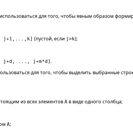
использоваться для того, чтобы явным образом формир
(пустой, если
);
, j+1,...,k]
j>k
.
, j+d, ..., j+m*d]
ользоваться для того, чтобы выделить выбранные строки
стоящим из всех элементов
в виде одного столбца;
A
цом
;
A