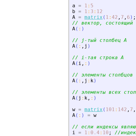
a
=
1
:
5
b
=
1
:
3
:
12
A
=
matrix
(
1
:
42
,
7
,
6
)
;
// вектор, состоящий 
A
(
:
)
// j-тый столбец A
A
(
:
,
j
)
// i-тая строка A
A
(
i
,
:
)
// элементы столбцов 
A
(
:
,
j
:
k
)
// элементы всех стол
A
(
j
:
k
,
:
)
w
=
matrix
(
101
:
142
,
7
,
A
(
:
)
=
w
// если индексы являю
i
=
1
:
0.4
:
10
;
//индек