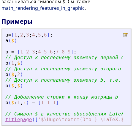
заканчиваться символом
. См. также
$
math_rendering_features_in_graphic
.
Примеры
a
=
[
1
,
2
,
3
;
4
,
5
,
6
]
;
a
(
$
)
b
=
[
1
2
3
;
4
5
6
;
7
8
9
]
;
// Доступ к последнему элементу первой стро
b
(
1
,
$
)
// Доступ к последнему элементу второго сто
b
(
$
,
2
)
// Доступ к последнему элементу b, т.е. 9
b
(
$
,
$
)
// Добавление строки к концу матрицы b
b
(
$
+
1
,
:
)
=
[
1
1
1
]
// Символ $ в качестве обособления LaTeX
titlepage
(
[
'
$\Huge\textrm{Это } \LaTeX:$
'
;
'