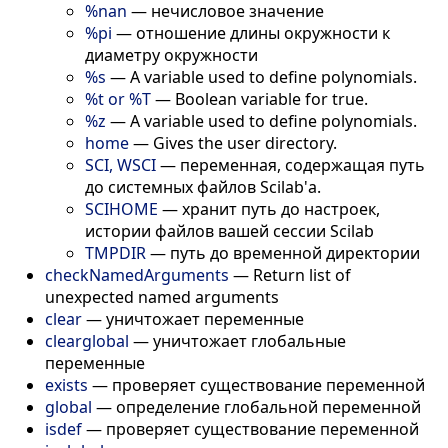
%nan
—
нечисловое значение
%pi
—
отношение длины окружности к
диаметру окружности
%s
—
A variable used to define polynomials.
%t or %T
—
Boolean variable for true.
%z
—
A variable used to define polynomials.
home
—
Gives the user directory.
SCI, WSCI
—
переменная, содержащая путь
до системных файлов Scilab'а.
SCIHOME
—
хранит путь до настроек,
истории файлов вашей сессии Scilab
TMPDIR
—
путь до временной директории
checkNamedArguments
—
Return list of
unexpected named arguments
clear
—
уничтожает переменные
clearglobal
—
уничтожает глобальные
переменные
exists
—
проверяет существование переменной
global
—
определение глобальной переменной
isdef
—
проверяет существование переменной