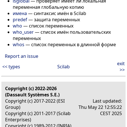
isglobal
—
проверяет имеет ли локальная
переменная глобальную копию
имена
—
синтаксис имён в Scilab
predef
—
защита переменных
who
—
список переменных
who_user
—
список имён пользовательских
переменных
whos
—
список переменных в длинной форме
Report an issue
exit
<< types
Scilab
>>
Copyright (c) 2022-2026
(Dassault Systèmes S.E.)
Copyright (c) 2017-2022 (ESI
Last updated:
Group)
Thu May 22 12:55:22
Copyright (c) 2011-2017 (Scilab
CEST 2025
Enterprises)
Copyright (c) 1989-2012 (INRIA)