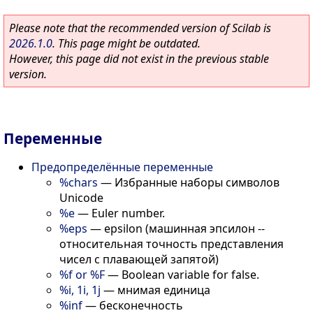
Please note that the recommended version of Scilab is
2026.1.0
. This page might be outdated.
However, this page did not exist in the previous stable
version.
Переменные
Предопределённые переменные
%chars
—
Избранные наборы символов
Unicode
%e
—
Euler number.
%eps
—
epsilon (машинная эпсилон --
относительная точность представления
чисел с плавающей запятой)
%f or %F
—
Boolean variable for false.
%i, 1i, 1j
—
мнимая единица
%inf
—
бесконечность