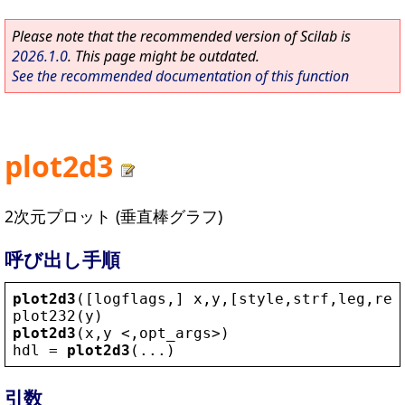
Please note that the recommended version of Scilab is
2026.1.0
. This page might be outdated.
See the recommended documentation of this function
plot2d3
2次元プロット (垂直棒グラフ)
呼び出し手順
plot2d3
([
logflags
,] 
x
,
y
,[
style
,
strf
,
leg
,
rec
plot232
(
y
)
plot2d3
(
x
,
y
 <
,
opt_args
>
)
hdl
 = 
plot2d3
(...)
引数