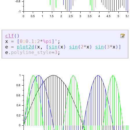
clf
(
)
x
=
[
0
:
0.1
:
2
*
%pi
]
'
;
e
=
plot2d
(
x
,
[
sin
(
x
)
sin
(
2
*
x
)
sin
(
3
*
x
)
]
)
e
.
polyline_style
=
3
;