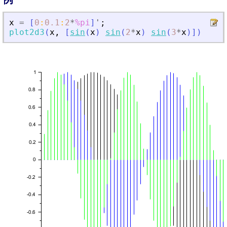
x
=
[
0
:
0.1
:
2
*
%pi
]
'
;
plot2d3
(
x
,
[
sin
(
x
)
sin
(
2
*
x
)
sin
(
3
*
x
)
]
)