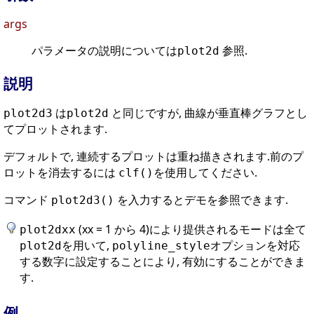
args
パラメータの説明については
参照.
plot2d
説明
は
と同じですが, 曲線が垂直棒グラフとし
plot2d3
plot2d
てプロットされます.
デフォルトで, 連続するプロットは重ね描きされます.前のプ
ロットを消去するには
を使用してください.
clf()
コマンド
を入力するとデモを参照できます.
plot2d3()
(xx = 1 から 4)により提供されるモードは全て
plot2dxx
を用いて,
オプションを対応
plot2d
polyline_style
する数字に設定することにより, 有効にすることができま
す.
例