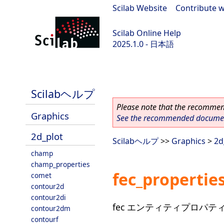
Scilab Website
|
Contribute w
Scilab Online Help
2025.1.0 - 日本語
scilab-branch-2025.1
Scilabヘルプ
Please note that the recommend
Graphics
See the recommended document
2d_plot
Scilabヘルプ
>>
Graphics
>
2d
champ
champ_properties
fec_propertie
comet
contour2d
contour2di
fec エンティティプロパテ
contour2dm
contourf