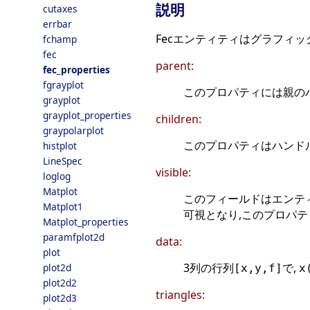
説明
cutaxes
errbar
Fecエンティティはグラフィッ
fchamp
fec
parent:
fec_properties
fgrayplot
このプロパティには親のハ
grayplot
grayplot_properties
children:
graypolarplot
このプロパティはハンド
histplot
LineSpec
visible:
loglog
Matplot
このフィールドはエンテ
Matplot1
可視となり,このプロパ
Matplot_properties
paramfplot2d
data:
plot
3列の行列
で,
plot2d
[x,y,f]
x
plot2d2
triangles:
plot2d3