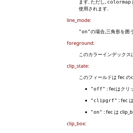
ます. ただし,
colormap
使用されます.
line_mode:
の場合,三角形を囲
"on"
foreground:
このカラーインデックス
clip_state:
このフィールドは fec の
: fecはク
"off"
: fe
"clipgrf"
: fec は 
"on"
clip_box: