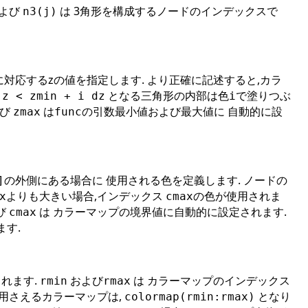
よび
は 3角形を構成するノードのインデックスで
n3(j)
に対応するzの値を指定します. より正確に記述すると,カラ
となる三角形の内部は色
で塗りつぶ
 z < zmin + i dz
i
よび
は
の引数最小値および最大値に 自動的に設
zmax
func
の外側にある場合に 使用される色を定義します. ノードの
]
よりも大きい場合,インデックス
の色が使用されま
x
cmax
び
は カラーマップの境界値に自動的に設定されます.
cmax
ます.
れます.
および
は カラーマップのインデックス
rmin
rmax
使用さえるカラーマップは,
となり
colormap(rmin:rmax)