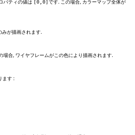
ロパティの値は
です. この場合, カラーマップ全体が
[0,0]
のみが描画されます.
の場合, ワイヤフレームがこの色により描画されます.
ます :