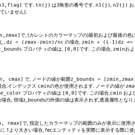
です.
は3角形の番号です.
,
お
n3,flag]
tn(j)
n1(j)
n2(j)
ていません).
で, (カレントのカラーマップの)最初および最後の色
n,zmax]
し,
の場合,
dz = (zmax-zmin)/nc
zmin + (i-1)dz <=
プロパティの値は,
です. この場合,
お
z_bounds
[0,0]
zmin
で, ノードの値が範囲
n, cmax]
z_bounds = [zmin,zmax
場合,インデックス
の色が使用されます. ノードの値が
cmin
zma
プロパティの値は
です. この場合,
およ
de_color
[0,0]
cmin
場合, 領域z_boundsの外側の値は表示されず,透過属性となり
で, 指定したカラーマップの範囲のみが表示に使用さ
n, rmax]
共に 1より大きい場合, fecエンティティを実際に表示する際に