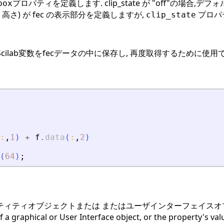
プロパティを定義します. clip_state が "off"の場合
box
 高さ) が fec の表示部分を定義しますが,
プロパ
clip_state
ilab変数をfecデータの中に保存し, 再度取得するために使用
:
,
1
)
+
f
.
data
(
:
,
2
)
(
64
)
;
ティティオブジェクトまたは またはユーザインターフェイスオ
a graphical or User Interface object, or the property's valu