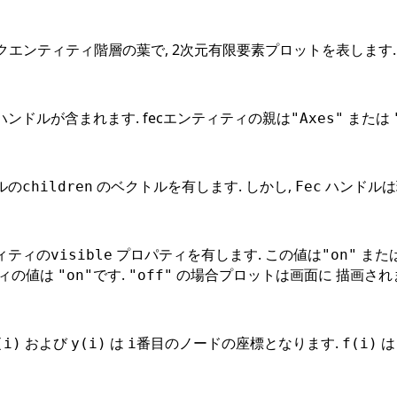
クエンティティ階層の葉で, 2次元有限要素プロットを表します. 
ンドルが含まれます. fecエンティティの親は
または
"Axes"
ルの
のベクトルを有します. しかし,
ハンドルは
children
Fec
ィティの
プロパティを有します. この値は
また
visible
"on"
ティの値は
です.
の場合プロットは画面に 描画され
"on"
"off"
および
は
番目のノードの座標となります.
は
(i)
y(i)
i
f(i)