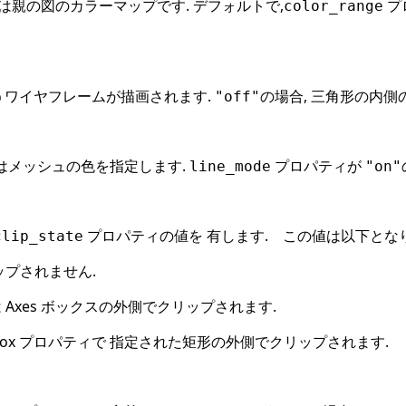
は親の図のカラーマップです. デフォルトで,
プ
color_range
うワイヤフレームが描画されます.
の場合, 三角形の内側
"off"
はメッシュの色を指定します.
プロパティが
line_mode
"on"
プロパティの値を 有します. この値は以下となり
clip_state
リップされません.
c は Axes ボックスの外側でクリップされます.
clip_box プロパティで 指定された矩形の外側でクリップされます.