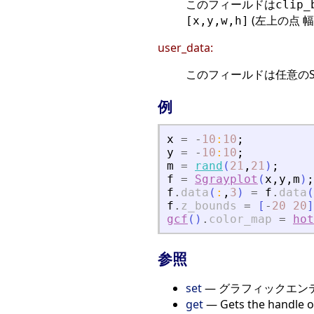
このフィールドは
clip_
(左上の点 幅
[x,y,w,h]
user_data:
このフィールドは任意のSc
例
x
=
-
10
:
10
;
y
=
-
10
:
10
;
m
=
rand
(
21
,
21
)
;
f
=
Sgrayplot
(
x
,
y
,
m
)
;
f
.
data
(
:
,
3
)
=
f
.
data
(
f
.
z_bounds
=
[
-
20
20
]
gcf
(
)
.
color_map
=
hot
参照
set
— グラフィックエン
get
— Gets the handle of 