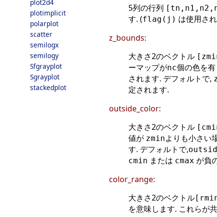
plot2d4
5列の行列
[tn,n1,n2,
plotimplicit
す. (
は使用され
flag(j)
polarplot
scatter
z_bounds:
semilogx
大きさ2のベクトル
semilogy
[zmi
Sfgrayplot
ーマップが
個の色を有
nc
Sgrayplot
されます. デフォルトで,
stackedplot
定されます.
outside_color:
大きさ2のベクトル
[cmi
値が
よりも小さい
zmin
す. デフォルトで,
outsi
または
が負の
cmin
cmax
color_range:
大きさ2のベクトル
[rmi
を意味します. これらが