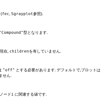
(
,
参照).
fec
Sgrayplot
型となります.
"Compound"
現在,
を有していません.
children
は
とする必要があります. デフォルトで,プロットは
"off"
ません.
ノード
に関連する値です.
i