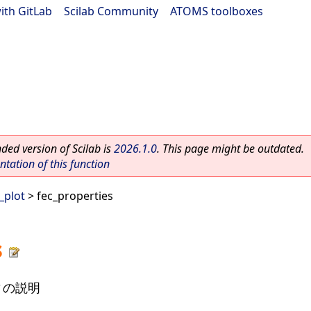
ith GitLab
|
Scilab Community
|
ATOMS toolboxes
ed version of Scilab is
2026.1.0
. This page might be outdated.
ation of this function
_plot
> fec_properties
s
ィの説明