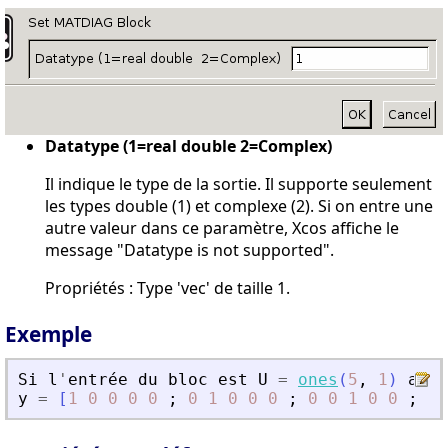
Datatype (1=real double 2=Complex)
Il indique le type de la sortie. Il supporte seulement
les types double (1) et complexe (2). Si on entre une
autre valeur dans ce paramètre, Xcos affiche le
message "Datatype is not supported".
Propriétés : Type 'vec' de taille 1.
Exemple
Si
l
'
entr
é
e
du
bloc
est
U
=
ones
(
5
,
1
)
alor
y
=
[
1
0
0
0
0
;
0
1
0
0
0
;
0
0
1
0
0
;
0