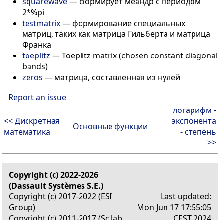
squarewave
—
формирует меандр с периодом
2*%pi
testmatrix
—
формирование специальных
матриц, таких как матрица Гильберта и матрица
Франка
toeplitz
—
Toeplitz matrix (chosen constant diagonal
bands)
zeros
—
матрица, составленная из нулей
Report an issue
логарифм -
<< Дискретная
экспонента
Основные функции
математика
- степень
>>
Copyright (c) 2022-2026
(Dassault Systèmes S.E.)
Copyright (c) 2017-2022 (ESI
Last updated:
Group)
Mon Jun 17 17:55:05
Copyright (c) 2011-2017 (Scilab
CEST 2024