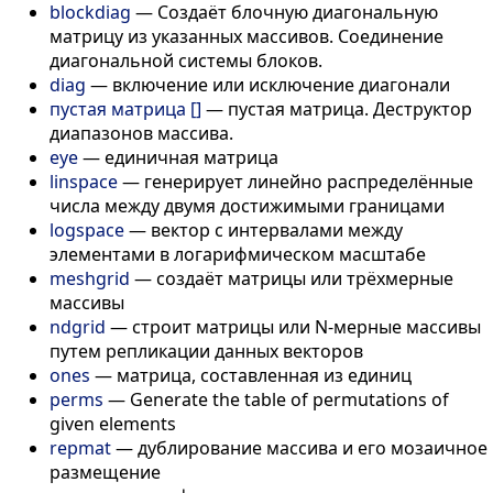
blockdiag
—
Создаёт блочную диагональную
матрицу из указанных массивов. Соединение
диагональной системы блоков.
diag
—
включение или исключение диагонали
пустая матрица []
—
пустая матрица. Деструктор
диапазонов массива.
eye
—
единичная матрица
linspace
—
генерирует линейно распределённые
числа между двумя достижимыми границами
logspace
—
вектор с интервалами между
элементами в логарифмическом масштабе
meshgrid
—
создаёт матрицы или трёхмерные
массивы
ndgrid
—
строит матрицы или N-мерные массивы
путем репликации данных векторов
ones
—
матрица, составленная из единиц
perms
—
Generate the table of permutations of
given elements
repmat
—
дублирование массива и его мозаичное
размещение