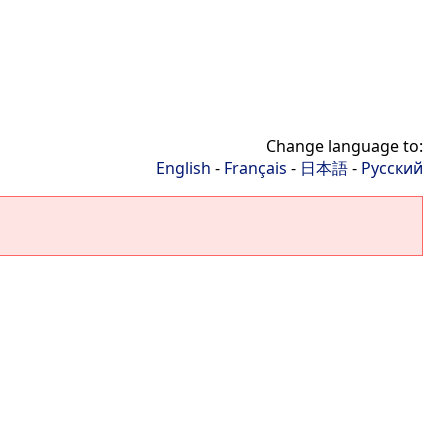
Change language to:
English
-
Français
-
日本語
-
Русский