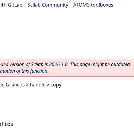
ith GitLab
|
Scilab Community
|
ATOMS toolboxes
ed version of Scilab is
2026.1.0
. This page might be outdated.
ation of this function
 de Gráficos
>
handle
> copy
ficos