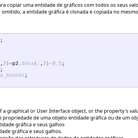
ara copiar uma entidade de gráficos com todos os seus va
 omitido, a entidade gráfica é clonada e copiada no mesm
;
,
2
)
=
p2
.
data
(
:
,
2
)
-
0.5
;
;
a_bounds
;
a graphical or User Interface object, or the property's valu
 propriedade de uma objeto entidade gráfica ou de um obje
idade gráfica e seus galhos
de gráfica e seus galhos.
rição das estruturas de dados de entidades gráficas