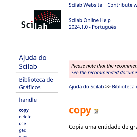
Scilab Website
|
Contribute w
Scilab Online Help
2024.1.0 - Português
scilab-2024.1.0
Ajuda do
Scilab
Please note that the recommend
See the recommended document
Biblioteca de
Gráficos
Ajuda do Scilab
>>
Biblioteca
handle
copy
copy
delete
gce
Copia uma entidade de grá
ged
glue