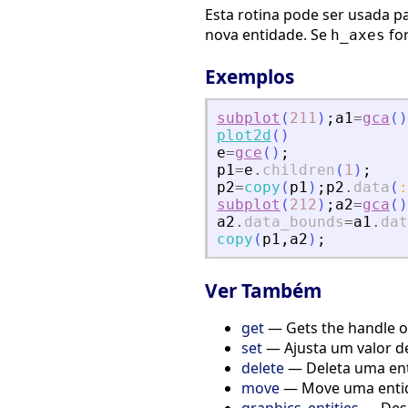
Esta rotina pode ser usada p
nova entidade. Se
for
h_axes
Exemplos
subplot
(
211
)
;
a1
=
gca
(
)
plot2d
(
)
e
=
gce
(
)
;
p1
=
e
.
children
(
1
)
;
p2
=
copy
(
p1
)
;
p2
.
data
(
:
subplot
(
212
)
;
a2
=
gca
(
)
a2
.
data_bounds
=
a1
.
dat
copy
(
p1
,
a2
)
;
Ver Também
get
— Gets the handle of 
set
— Ajusta um valor de
delete
— Deleta uma ent
move
— Move uma entida
graphics_entities
— Desc