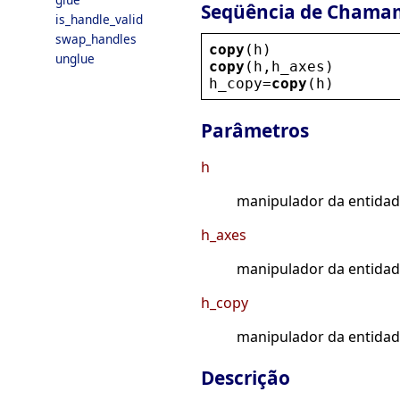
Seqüência de Chama
is_handle_valid
swap_handles
copy
(
h
)
unglue
copy
(
h
,
h_axes
)
h_copy
=
copy
(
h
)
Parâmetros
h
manipulador da entidad
h_axes
manipulador da entidade
h_copy
manipulador da entidad
Descrição