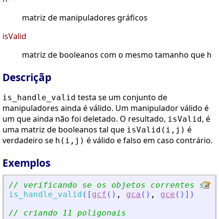
matriz de manipuladores gráficos
isValid
matriz de booleanos com o mesmo tamanho que
h
Descriçãp
testa se um conjunto de
is_handle_valid
manipuladores ainda é válido. Um manipulador válido é
um que ainda não foi deletado. O resultado,
, é
isValid
uma matriz de booleanos tal que
é
isValid(i,j)
verdadeiro se
é válido e falso em caso contrário.
h(i,j)
Exemplos
// verificando se os objetos correntes são 
is_handle_valid
(
[
gcf
(
)
,
gca
(
)
,
gce
(
)
]
)
// criando 11 poligonais