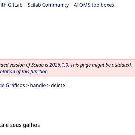
ith GitLab
|
Scilab Community
|
ATOMS toolboxes
ed version of Scilab is
2026.1.0
. This page might be outdated.
ation of this function
 de Gráficos
>
handle
> delete
ca e seus galhos