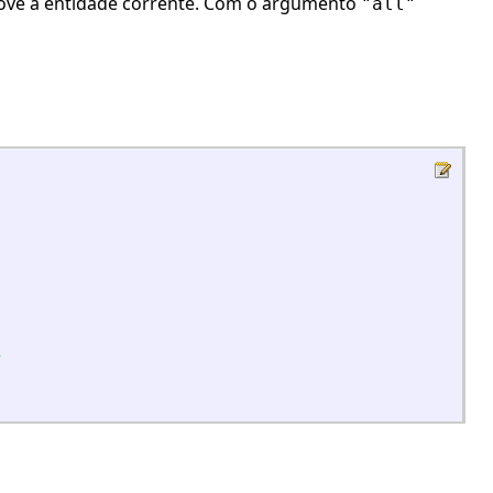
ve a entidade corrente. Com o argumento
"all"
s