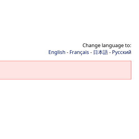
Change language to:
English
-
Français
-
日本語
-
Русский