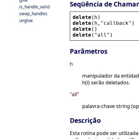
Seqüência de Chama
is_handle_valid
swap_handles
delete
(
h
)
unglue
delete
(
h
,
"
callback
"
)
delete
()
delete
(
"
all
"
)
Parâmetros
h
manipulador da entidade
h(i) serão deletados.
"all"
palavra-chave string (op
Descrição
Esta rotina pode ser utiliza