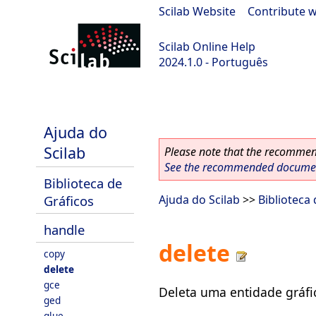
Scilab Website
|
Contribute w
Scilab Online Help
2024.1.0 - Português
scilab-2024.1.0
Ajuda do
Scilab
Please note that the recommend
See the recommended document
Biblioteca de
Gráficos
Ajuda do Scilab
>>
Biblioteca
handle
delete
copy
delete
gce
Deleta uma entidade gráfi
ged
glue