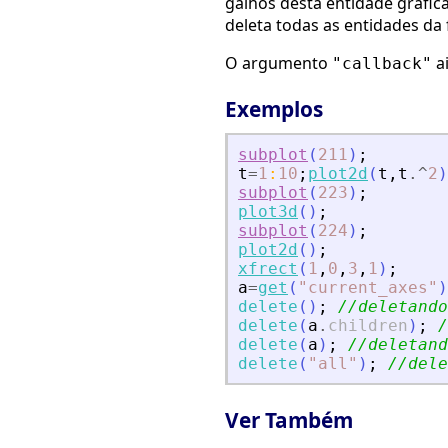
galhos desta entidade gráfi
deleta todas as entidades da 
O argumento
a
"callback"
Exemplos
subplot
(
211
)
;
t
=
1
:
10
;
plot2d
(
t
,
t
.^
2
)
subplot
(
223
)
;
plot3d
(
)
;
subplot
(
224
)
;
plot2d
(
)
;
xfrect
(
1
,
0
,
3
,
1
)
;
a
=
get
(
"
current_axes
"
)
delete
(
)
;
//deletando
delete
(
a
.
children
)
;
/
delete
(
a
)
;
//deletand
delete
(
"
all
"
)
;
//del
Ver Também