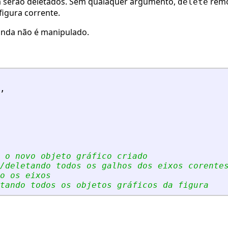
ca serão deletados. Sem qualaquer argumento,
remo
delete
figura corrente.
inda não é manipulado.
,
 o novo objeto gráfico criado
/deletando todos os galhos dos eixos corente
o os eixos
etando todos os objetos gráficos da figura