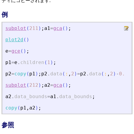
ティにコピーされます.
例
subplot
(
211
)
;
a1
=
gca
(
)
;
plot2d
(
)
e
=
gce
(
)
;
p1
=
e
.
children
(
1
)
;
p2
=
copy
(
p1
)
;
p2
.
data
(
:
,
2
)
=
p2
.
data
(
:
,
2
)
-
0.5
;
subplot
(
212
)
;
a2
=
gca
(
)
;
a2
.
data_bounds
=
a1
.
data_bounds
;
copy
(
p1
,
a2
)
;
参照