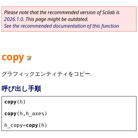
Please note that the recommended version of Scilab is
2026.1.0
. This page might be outdated.
See the recommended documentation of this function
copy
グラフィックエンティティをコピー.
呼び出し手順
copy
(
h
)
copy
(
h
,
h_axes
)
h_copy
=
copy
(
h
)