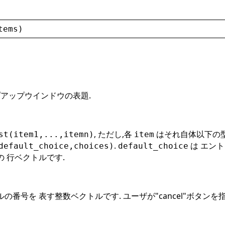
tems
)
プアップウインドウの表題.
, ただし,各
はそれ自体以下の型
st(item1,...,itemn)
item
.
は エン
default_choice,choices)
default_choice
 行ベクトルです.
番号を 表す整数ベクトルです. ユーザが"cancel"ボタンを