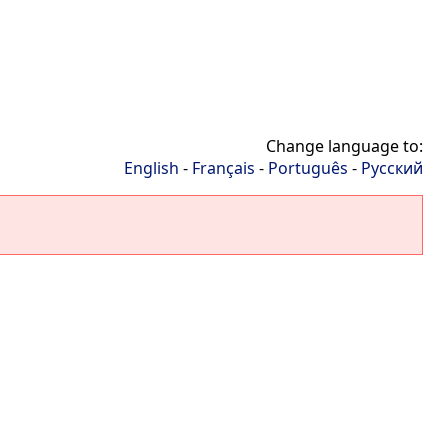
Change language to:
English
-
Français
-
Português
-
Русский