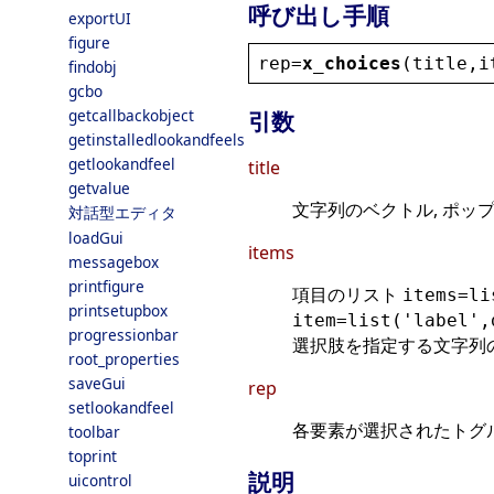
呼び出し手順
exportUI
figure
rep
=
x_choices
(
title
,
i
findobj
gcbo
getcallbackobject
引数
getinstalledlookandfeels
getlookandfeel
title
getvalue
文字列のベクトル, ポッ
対話型エディタ
loadGui
items
messagebox
printfigure
項目のリスト
items=li
printsetupbox
item=list('label',
progressionbar
選択肢を指定する文字列の
root_properties
saveGui
rep
setlookandfeel
各要素が選択されたトグルの
toolbar
toprint
説明
uicontrol