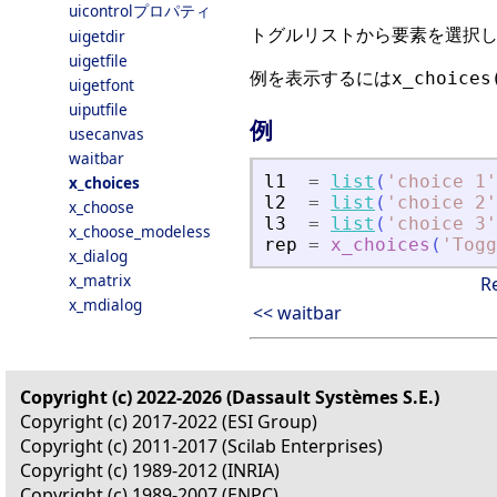
uicontrolプロパティ
トグルリストから要素を選択し
uigetdir
uigetfile
例を表示するには
x_choices
uigetfont
uiputfile
例
usecanvas
waitbar
l1
=
list
(
'
choice 1
'
x_choices
l2
=
list
(
'
choice 2
'
x_choose
l3
=
list
(
'
choice 3
'
x_choose_modeless
rep
=
x_choices
(
'
Togg
x_dialog
x_matrix
R
x_mdialog
<< waitbar
Copyright (c) 2022-2026 (Dassault Systèmes S.E.)
Copyright (c) 2017-2022 (ESI Group)
Copyright (c) 2011-2017 (Scilab Enterprises)
Copyright (c) 1989-2012 (INRIA)
Copyright (c) 1989-2007 (ENPC)