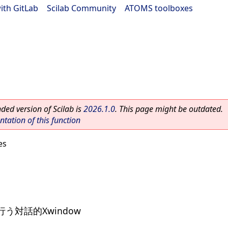
ith GitLab
|
Scilab Community
|
ATOMS toolboxes
ed version of Scilab is
2026.1.0
. This page might be outdated.
ation of this function
es
対話的Xwindow