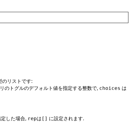
のリストです:
トリのトグルのデフォルト値を指定する整数で,
は
choices
指定した場合,
は
に設定されます.
rep
[]