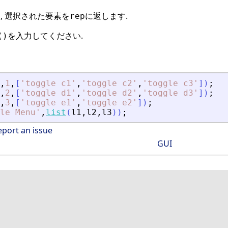
, 選択された要素を
に返します.
rep
を入力してください.
()
,
1
,
[
'
toggle c1
'
,
'
toggle c2
'
,
'
toggle c3
'
]
)
;
,
2
,
[
'
toggle d1
'
,
'
toggle d2
'
,
'
toggle d3
'
]
)
;
,
3
,
[
'
toggle e1
'
,
'
toggle e2
'
]
)
;
le Menu
'
,
list
(
l1
,
l2
,
l3
)
)
;
eport an issue
GUI