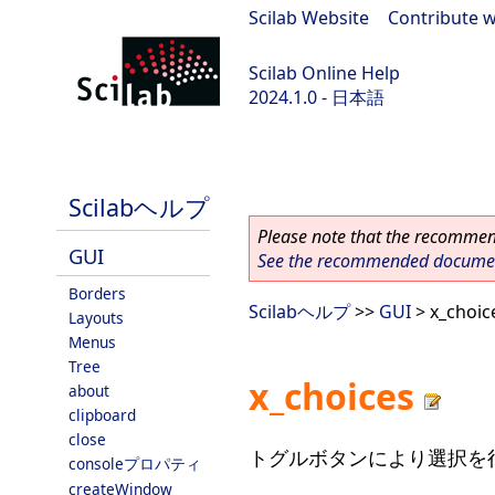
Scilab Website
|
Contribute w
Scilab Online Help
2024.1.0 - 日本語
scilab-2024.1.0
Scilabヘルプ
Please note that the recommend
GUI
See the recommended document
Borders
Scilabヘルプ
>>
GUI
> x_choic
Layouts
Menus
Tree
x_choices
about
clipboard
close
トグルボタンにより選択を行う
consoleプロパティ
createWindow