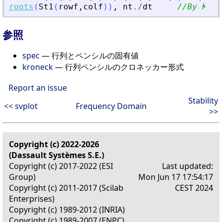
roots
(
St1
(
rowf
,
colf
)
)
,
nt
./
dt
//By Kron
参照
spec
— 行列とペンシルの固有値
kroneck
— 行列ペンシルのクロネッカー形式
Report an issue
Stability
<< svplot
Frequency Domain
>>
Copyright (c) 2022-2026
(Dassault Systèmes S.E.)
Copyright (c) 2017-2022 (ESI
Last updated:
Group)
Mon Jun 17 17:54:17
Copyright (c) 2011-2017 (Scilab
CEST 2024
Enterprises)
Copyright (c) 1989-2012 (INRIA)
Copyright (c) 1989-2007 (ENPC)