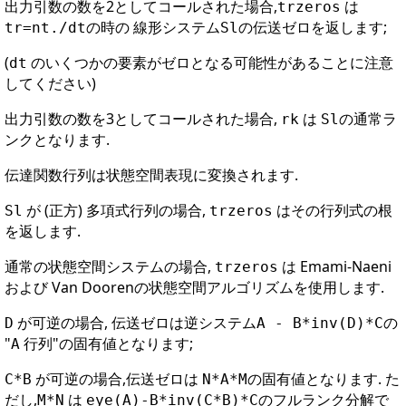
出力引数の数を2としてコールされた場合,
は
trzeros
の時の 線形システム
の伝送ゼロを返します;
tr=nt./dt
Sl
(
のいくつかの要素がゼロとなる可能性があることに注意
dt
してください)
出力引数の数を3としてコールされた場合,
は
の通常ラ
rk
Sl
ンクとなります.
伝達関数行列は状態空間表現に変換されます.
が (正方) 多項式行列の場合,
はその行列式の根
Sl
trzeros
を返します.
通常の状態空間システムの場合,
は Emami-Naeni
trzeros
および Van Doorenの状態空間アルゴリズムを使用します.
が可逆の場合, 伝送ゼロは逆システム
の
D
A - B*inv(D)*C
"
行列"の固有値となります;
A
が可逆の場合,伝送ゼロは
の固有値となります. た
C*B
N*A*M
だし,
は
のフルランク分解で
M*N
eye(A)-B*inv(C*B)*C