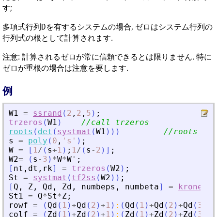
す;
多項式行列
を有するシステムの場合, ゼロはシステム行列の
D
行列式の根として計算されます.
注意: 計算されるゼロが常に信頼できるとは限りません. 特に
ゼロが重根の場合は注意を要します.
例
W1
=
ssrand
(
2
,
2
,
5
)
;
trzeros
(
W1
)
//call trzeros
roots
(
det
(
systmat
(
W1
)
)
)
//roots of 
s
=
poly
(
0
,
'
s
'
)
;
W
=
[
1
/
(
s
+
1
)
;
1
/
(
s
-
2
)
]
;
W2
=
(
s
-
3
)
*
W
*
W
'
;
[
nt
,
dt
,
rk
]
=
trzeros
(
W2
)
;
St
=
systmat
(
tf2ss
(
W2
)
)
;
[
Q
,
Z
,
Qd
,
Zd
,
numbeps
,
numbeta
]
=
kroneck
(
St1
=
Q
*
St
*
Z
;
rowf
=
(
Qd
(
1
)
+
Qd
(
2
)
+
1
)
:
(
Qd
(
1
)
+
Qd
(
2
)
+
Qd
(
3
)
)
;
colf
=
(
Zd
(
1
)
+
Zd
(
2
)
+
1
)
:
(
Zd
(
1
)
+
Zd
(
2
)
+
Zd
(
3
)
)
;