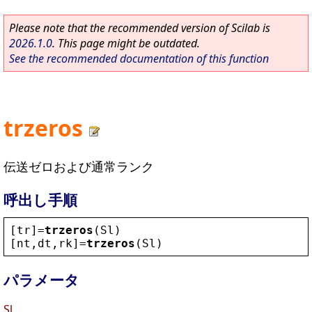
Please note that the recommended version of Scilab is
2026.1.0
. This page might be outdated.
See the recommended documentation of this function
trzeros
伝送ゼロおよび通常ランク
呼出し手順
[
tr
]=
trzeros
(
Sl
)
[
nt
,
dt
,
rk
]=
trzeros
(
Sl
)
パラメータ
Sl