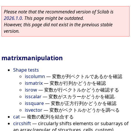
Please note that the recommended version of Scilab is
2026.1.0
. This page might be outdated.
However, this page did not exist in the previous stable
version.
matrixmanipulation
Shape tests
iscolumn
—
変数が列ベクトルであるかを確認
ismatrix
—
変数が行列かどうかを確認
isrow
—
変数が行ベクトルかどうか確認する
isscalar
—
変数がスカラーかどうかを確認.
issquare
—
変数が正方行列かどうかを確認
isvector
—
変数がベクトルかどうかを調べる
cat
—
複数の配列を結合する
circshift
—
circularly shifts elements or subarrays of
an array (regular, of structures, cells, custom)