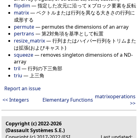
flipdim
—
指定した次元に沿って x ブロック要素を反転
matrix
—
ベクトルまたは行列を異なる大きさの行列に
成形する
permute
—
permutes the dimensions of an array
pertrans
—
第2対角項を基準として転置
resize_matrix
—
行列またはハイパー行列をトリムまた
は拡張(およびキャスト)
squeeze
—
removes singleton dimensions of a ND-
array
tril
—
行列の下三角部
triu
—
上三角
Report an issue
matrixoperations
<< Integers
Elementary Functions
>>
Copyright (c) 2022-2026
(Dassault Systèmes S.E.)
Copyright (c) 2017-2022 (ESI
Last updated: