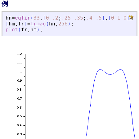
例
hn
=
eqfir
(
33
,
[
0
.2
;
.25
.35
;
.4
.5
]
,
[
0
1
0
]
,
[
1
[
hm
,
fr
]
=
frmag
(
hn
,
256
)
;
plot
(
fr
,
hm
)
,