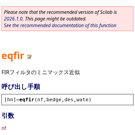
Please note that the recommended version of Scilab is
2026.1.0
. This page might be outdated.
See the recommended documentation of this function
eqfir
FIRフィルタのミニマックス近似
呼び出し手順
[
hn
]=
eqfir
(
nf
,
bedge
,
des
,
wate
)
引数
nf