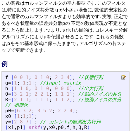
この関数はカルマンフィルタの平方根型です. このフィルタ
は,特に動的ノイズ共分散
が小さい場合に, 数値的安定性の
q
点で通常のカルマンフィルタよりも効率的です. 実際, 正定で
あるべき状態量の誤差共分散
の 不定の数値表現が不定とな
p
ることを防止します. つまり,
の目的は, コレスキー分解
srkf
アルゴリズムにより
を伝播させることです. これらの係数
p
は,
をその基本形式に保ったままで , アルゴリズムの各ステ
p
ップで更新できます.
例
f
=
[
0
0
1
;
0
1
0
;
2
3
4
]
;
//状態行列
g
=
[
1
;
-
1
;
1
]
;
//Input matrix
h
=
[
1
1
0
;
0
1
0
;
0
0
0
]
;
//出力行列
Q
=
[
3
2
1
;
2
2
1
;
1
1
1
]
;
//動的ノイズの共分散
R
=
[
2
1
1
;
1
1
1
;
1
1
2
]
;
//観測ノイズの共分散
// 初期化
p0
=
[
6
3
2
;
3
5
2
;
2
2
4
]
;
x0
=
[
1
;
1
;
1
]
;
y
=
[
2
8
7
]
'
;
// カレントの観測出力行列
[
x1
,
p1
]
=
srkf
(
y
,
x0
,
p0
,
f
,
h
,
Q
,
R
)