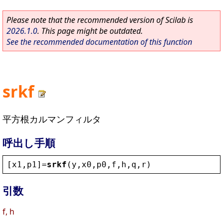
Please note that the recommended version of Scilab is
2026.1.0
. This page might be outdated.
See the recommended documentation of this function
srkf
平方根カルマンフィルタ
呼出し手順
[
x1
,
p1
]=
srkf
(
y
,
x0
,
p0
,
f
,
h
,
q
,
r
)
引数
f, h