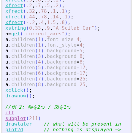
xfrect
(
.2
,
.7
,
.5
,
.2
)
;
xfrect
(
.32
,
.78
,
.1
,
.1
)
;
xfrect
(
.44
,
.78
,
.14
,
.1
)
;
xfrect
(
-
.2
,
.4
,
1.5
,
.8
)
;
xstring
(
0.33
,
.9
,
"
A Scilab Car
"
)
;
a
=
get
(
"
current_axes
"
)
;
a
.
children
(
1
)
.
font_size
=
4
;
a
.
children
(
1
)
.
font_style
=
4
;
a
.
children
(
1
)
.
background
=
5
;
a
.
children
(
3
)
.
background
=
8
;
a
.
children
(
4
)
.
background
=
8
;
a
.
children
(
5
)
.
background
=
17
;
a
.
children
(
6
)
.
background
=
17
;
a
.
children
(
7
)
.
background
=
25
;
a
.
children
(
8
)
.
background
=
25
;
xclick
(
)
;
drawnow
(
)
;
//例 2: 軸を2つ / 図を1つ
clf
subplot
(
211
)
drawlater
// what will be present in thi
plot2d
// nothing is displayed =
>
 fee