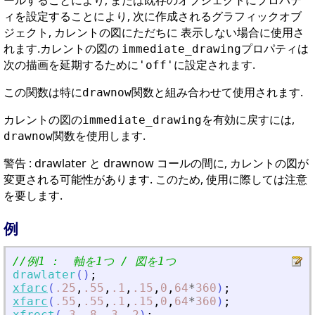
ールすることにより, または既存のオブジェクトにプロパテ
ィを設定することにより, 次に作成されるグラフィックオブ
ジェクト,
にただちに 表示しない場合に使用さ
カレントの図
れます.カレントの図の
プロパティは
immediate_drawing
次の描画を延期するために
に設定されます.
'off'
この関数は特に
関数と組み合わせて使用されます.
drawnow
カレントの図の
を有効に戻すには,
immediate_drawing
関数を使用します.
drawnow
警告 : drawlater と drawnow コールの間に, カレントの図が
変更される可能性があります. このため, 使用に際しては注意
を要します.
例
//例1 :  軸を1つ / 図を1つ
drawlater
(
)
;
xfarc
(
.25
,
.55
,
.1
,
.15
,
0
,
64
*
360
)
;
xfarc
(
.55
,
.55
,
.1
,
.15
,
0
,
64
*
360
)
;
xfrect
(
.3
,
.8
,
.3
,
.2
)
;