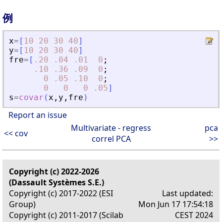
例
x
=
[
10
20
30
40
]
y
=
[
10
20
30
40
]
fre
=
[
.20
.04
.01
0
;
.10
.36
.09
0
;
0
.05
.10
0
;
0
0
0
.05
]
s
=
covar
(
x
,
y
,
fre
)
Report an issue
Multivariate - regress
pca
<< cov
correl PCA
>>
Copyright (c) 2022-2026
(Dassault Systèmes S.E.)
Copyright (c) 2017-2022 (ESI
Last updated:
Group)
Mon Jun 17 17:54:18
Copyright (c) 2011-2017 (Scilab
CEST 2024