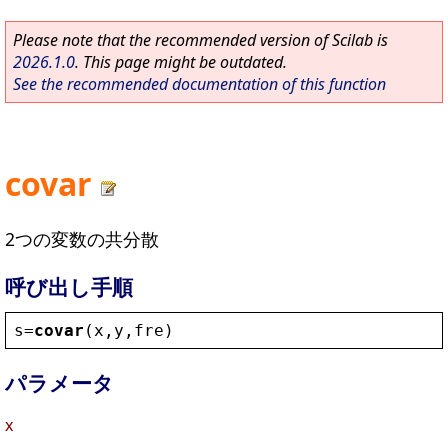
Please note that the recommended version of Scilab is
2026.1.0
. This page might be outdated.
See the recommended documentation of this function
covar
2つの変数の共分散
呼び出し手順
s
=
covar
(
x
,
y
,
fre
)
パラメータ
x