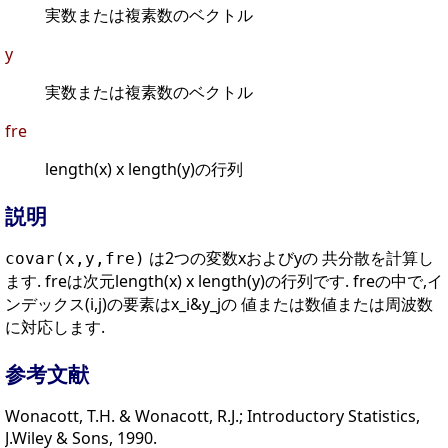
実数または複素数のベクトル
y
実数または複素数のベクトル
fre
length(x) x length(y)の行列
説明
は2つの変数xおよびyの 共分散を計算し
covar(x,y,fre)
ます. freは次元length(x) x length(y)の行列です. freの中で,イ
ンデックス(i,j)の要素はx_i&y_jの 値または数値または周波数
に対応します.
参考文献
Wonacott, T.H. & Wonacott, R.J.; Introductory Statistics,
J.Wiley & Sons, 1990.