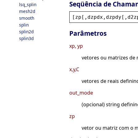
Seqüência de Chama
lsq_splin
mesh2d
[
zp
[,
dzpdx
,
dzpdy
[,
d2z
smooth
splin
splin2d
Parâmetros
splin3d
xp, yp
vetores ou matrizes de
x,y,C
vetores de reais defini
out_mode
(opcional) string defini
zp
vetor ou matriz com o