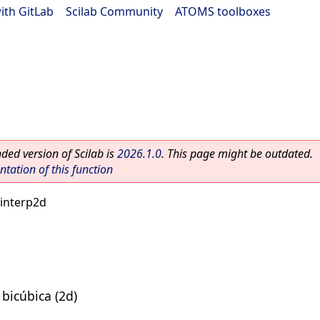
ith GitLab
|
Scilab Community
|
ATOMS toolboxes
ed version of Scilab is
2026.1.0
. This page might be outdated.
ation of this function
interp2d
 bicúbica (2d)