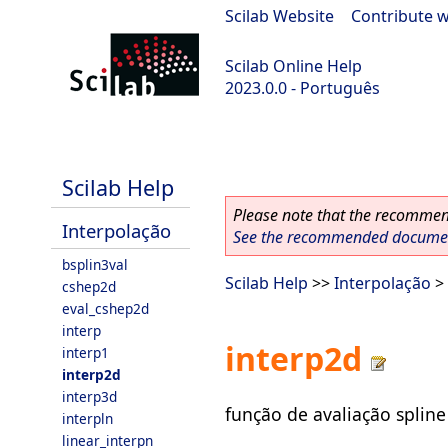
Scilab Website
|
Contribute w
Scilab Online Help
2023.0.0 - Português
scilab-2023.0.0
Scilab Help
Please note that the recommend
Interpolação
See the recommended document
bsplin3val
Scilab Help
>>
Interpolação
> 
cshep2d
eval_cshep2d
interp
interp2d
interp1
interp2d
interp3d
função de avaliação spline
interpln
linear_interpn