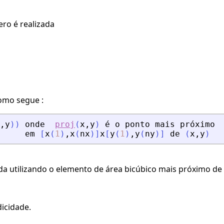
ro é realizada
omo segue :
,
y
)
)
onde
proj
(
x
,
y
)
é
o
ponto
mais
pr
ó
ximo
em
[
x
(
1
)
,
x
(
nx
)
]
x
[
y
(
1
)
,
y
(
ny
)
]
de
(
x
,
y
)
da utilizando o elemento de área bicúbico mais próximo de (
icidade.