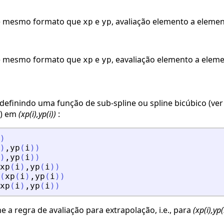
de mesmo formato que
e
, avaliação elemento a eleme
xp
yp
de mesmo formato que
e
, eavaliação elemento a elem
xp
yp
definindo uma função de sub-spline ou spline bicúbico (ve
o) em
(xp(i),yp(i))
:
)
)
,
yp
(
i
)
)
)
,
yp
(
i
)
)
xp
(
i
)
,
yp
(
i
)
)
(
xp
(
i
)
,
yp
(
i
)
)
xp
(
i
)
,
yp
(
i
)
)
e a regra de avaliação para extrapolação, i.e., para
(xp(i),yp(