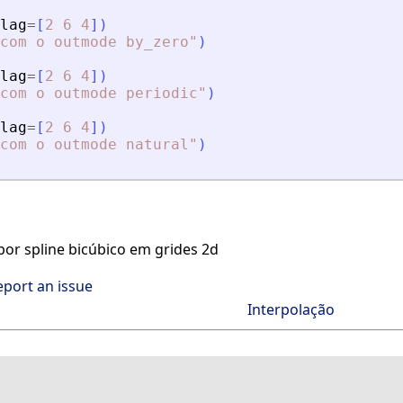
lag
=
[
2
6
4
]
)
com o outmode by_zero
"
)
lag
=
[
2
6
4
]
)
com o outmode periodic
"
)
lag
=
[
2
6
4
]
)
com o outmode natural
"
)
or spline bicúbico em grides 2d
eport an issue
Interpolação