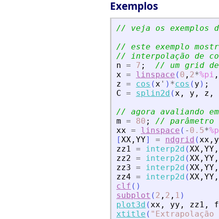
Exemplos
// veja os exemplos d
// este exemplo mostr
// interpolação de co
n
=
7
;
// um grid de
x
=
linspace
(
0
,
2
*
%pi
,
z
=
cos
(
x
'
)
*
cos
(
y
)
;
C
=
splin2d
(
x
,
y
,
z
,
// agora avaliando em
m
=
80
;
// parâmetro 
xx
=
linspace
(
-
0.5
*
%p
[
XX
,
YY
]
=
ndgrid
(
xx
,
y
zz1
=
interp2d
(
XX
,
YY
,
zz2
=
interp2d
(
XX
,
YY
,
zz3
=
interp2d
(
XX
,
YY
,
zz4
=
interp2d
(
XX
,
YY
,
clf
(
)
subplot
(
2
,
2
,
1
)
plot3d
(
xx
,
yy
,
zz1
,
f
xtitle
(
"
Extrapolação 