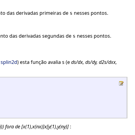
nto das derivadas primeiras de
nesses pontos.
s
ento das derivadas segundas de
nesses pontos.
s
r
splin2d
) esta função avalia s (e
ds/dx, ds/dy, d2s/dxx,
i)) fora de [x(1),x(nx)]x[y(1),y(ny)]
: