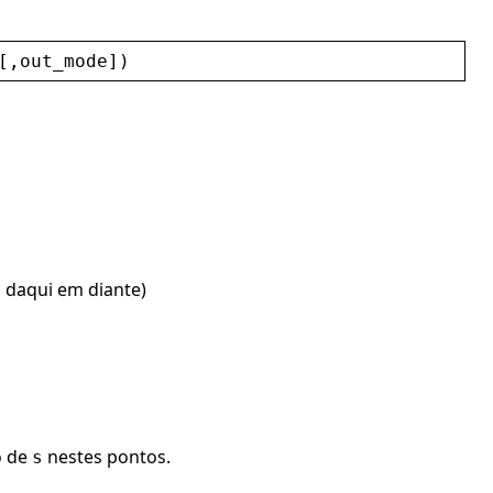
[,
out_mode
])
daqui em diante)
s
o de
nestes pontos.
s