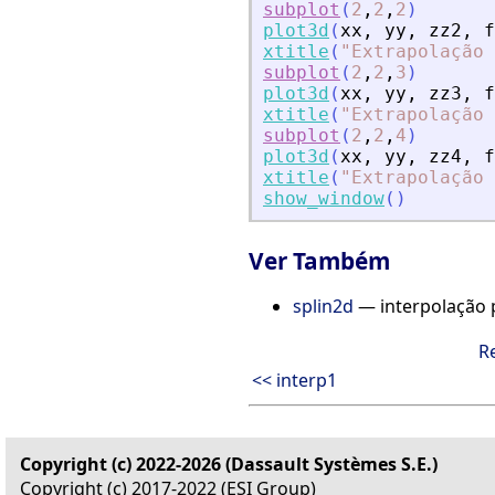
subplot
(
2
,
2
,
2
)
plot3d
(
xx
,
yy
,
zz2
,
f
xtitle
(
"
Extrapolação 
subplot
(
2
,
2
,
3
)
plot3d
(
xx
,
yy
,
zz3
,
f
xtitle
(
"
Extrapolação 
subplot
(
2
,
2
,
4
)
plot3d
(
xx
,
yy
,
zz4
,
f
xtitle
(
"
Extrapolação 
show_window
(
)
Ver Também
splin2d
— interpolação p
R
<< interp1
Copyright (c) 2022-2026 (Dassault Systèmes S.E.)
Copyright (c) 2017-2022 (ESI Group)