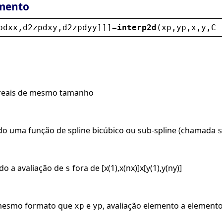
mento
pdxx
,
d2zpdxy
,
d2zpdyy
]]]=
interp2d
(
xp
,
yp
,
x
,
y
,
C
 
 reais de mesmo tamanho
ndo uma função de spline bicúbico ou sub-spline (chamada
ndo a avaliação de
fora de [x(1),x(nx)]x[y(1),y(ny)]
s
 mesmo formato que
e
, avaliação elemento a element
xp
yp