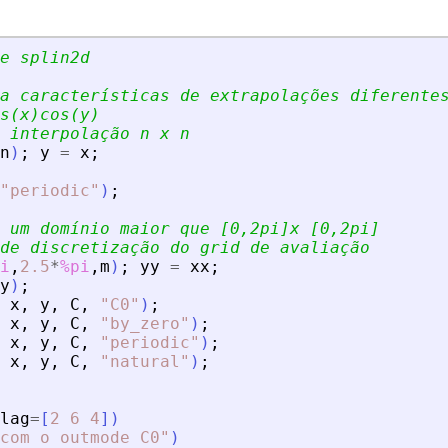
e splin2d
a características de extrapolações diferente
s(x)cos(y)
 interpolação n x n
n
)
;
y
=
x
;
"
periodic
"
)
;
 um domínio maior que [0,2pi]x [0,2pi]
de discretização do grid de avaliação
i
,
2.5
*
%pi
,
m
)
;
yy
=
xx
;
y
)
;
x
,
y
,
C
,
"
C0
"
)
;
x
,
y
,
C
,
"
by_zero
"
)
;
x
,
y
,
C
,
"
periodic
"
)
;
x
,
y
,
C
,
"
natural
"
)
;
lag
=
[
2
6
4
]
)
com o outmode C0
"
)