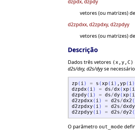
dzpdx, dzpdy
vetores (ou matrizes) 
d2zpdxx, d2zpdxy, d2zpdyy
vetores (ou matrizes) 
Descrição
Dados três vetores
(x,y,C)
d2s/dxy, d2s/dyy
se necessári
zp
(
i
)
=
s
(
xp
(
i
)
,
yp
(
i
)
dzpdx
(
i
)
=
ds
/
dx
(
xp
(
i
dzpdy
(
i
)
=
ds
/
dy
(
xp
(
i
d2zpdxx
(
i
)
=
d2s
/
dx2
(
d2zpdxy
(
i
)
=
d2s
/
dxdy
d2zpdyy
(
i
)
=
d2s
/
dy2
(
O parâmetro
defin
out_mode