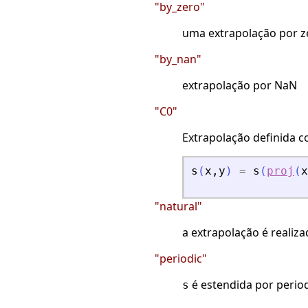
"by_zero"
uma extrapolação por ze
"by_nan"
extrapolação por NaN
"C0"
Extrapolação definida c
s
(
x
,
y
)
=
s
(
proj
(
x
"natural"
a extrapolação é realiza
"periodic"
é estendida por period
s