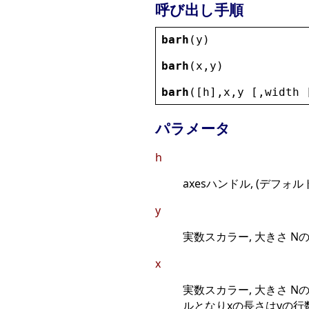
呼び出し手順
barh
(
y
)
barh
(
x
,
y
)
barh
([
h
],
x
,
y
 [,
width
 
パラメータ
h
axesハンドル, (デフォルト: h
y
実数スカラー, 大きさ Nの
x
実数スカラー, 大きさ Nの
ルとなりxの長さはyの行