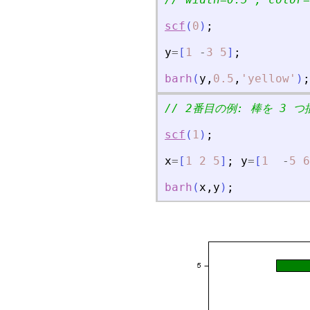
scf
(
0
)
;
y
=
[
1
-
3
5
]
;
barh
(
y
,
0.5
,
'
yellow
'
)
;
// 2番目の例: 棒を 3 つ描
scf
(
1
)
;
x
=
[
1
2
5
]
;
y
=
[
1
-
5
6
barh
(
x
,
y
)
;