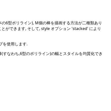
 M本の6型ポリライン), M個の棒を描画する方法が二種類あり
できます, そして, style オプション 'stacked' により
プを使用します.
棒(すなわち,6型のポリライン)の幅とスタイルを均質化でき