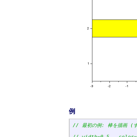
例
// 最初の例: 棒を描画 (すな
// width=0.5 , color=