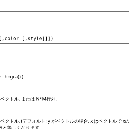
[,
color
 [,
style
]]])
=gca() ).
ベクトル, または N*M行列.
ベクトル, (デフォルト: y がベクトルの場合, x はベクトルで
数と等しくなります.