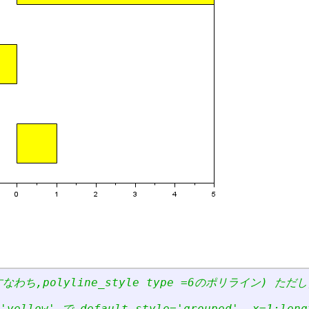
わち,polyline_style type =6のポリライン) ただし
'
yellow
'
 で default style=
'
grouped
'
, x=1:leng