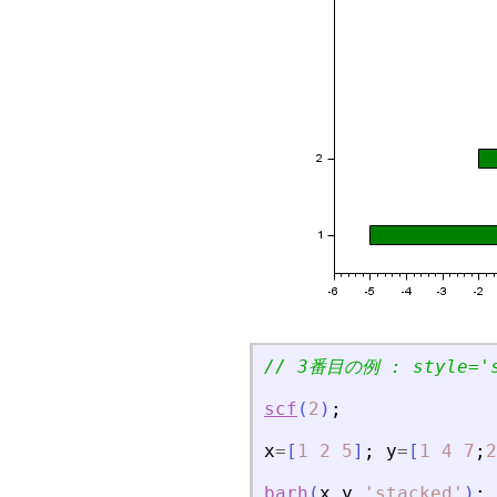
// 3番目の例 : style=
'
scf
(
2
)
;
x
=
[
1
2
5
]
;
y
=
[
1
4
7
;
2
barh
(
x
,
y
,
'
stacked
'
)
;