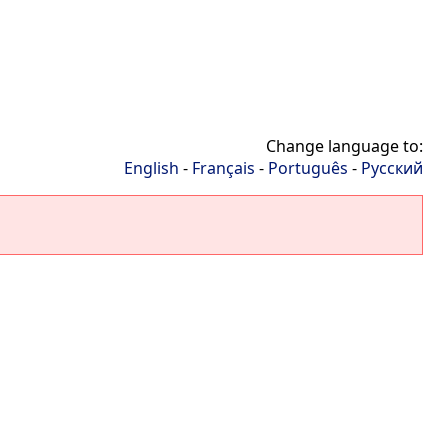
Change language to:
English
-
Français
-
Português
-
Русский