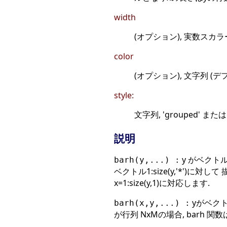
width
(オプション), 実数スカラー,
color
(オプション), 文字列 (デ
style:
文字列, 'grouped' または '
説明
y がベクトル
barh(y,...) :
ベクトル1:size(y,'*')に
x=1:size(y,1)に対応します.
yがベクト
barh(x,y,...) :
が行列 NxMの場合, barh