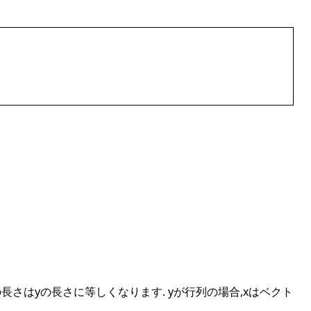
 xの長さはyの長さに等しくなります. yが行列の場合,xはベクト