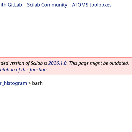
ith GitLab
|
Scilab Community
|
ATOMS toolboxes
ed version of Scilab is
2026.1.0
. This page might be outdated.
ation of this function
r_histogram
> barh