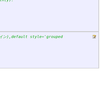
),default style=
'
grouped