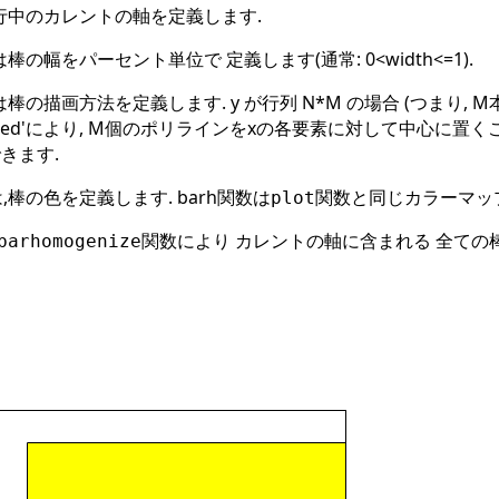
行中のカレントの軸を定義します.
棒の幅をパーセント単位で 定義します(通常: 0<width<=1).
は棒の描画方法を定義します. y が行列 N*M の場合 (つまり,
rouped'により, M個のポリラインをxの各要素に対して中心に置くことが
きます.
,棒の色を定義します. barh関数は
関数と同じカラーマッ
plot
関数により カレントの軸に含まれる 全ての
barhomogenize