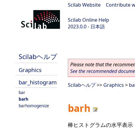
Scilab Website
|
Contribute w
Scilab Online Help
2023.0.0 - 日本語
scilab-branch-2023.0
Scilabヘルプ
Please note that the recommend
Graphics
See the recommended document
bar_histogram
Scilabヘルプ
>>
Graphics
>
ba
bar
barh
barh
barhomogenize
棒ヒストグラムの水平表示