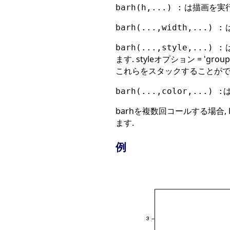
は描画を実
barh(h,...) :
は
barh(...,width,...) :
barh(...,style,...) :
ます. styleオプション = 'g
これらをスタックすることがで
は
barh(...,color,...) :
barhを複数回コールする場合,
ます.
例