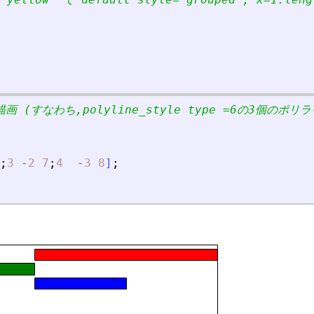
画 (すなわち,polyline_style type =6の3個のポリライン
;
3
-
2
7
;
4
-
3
8
]
;