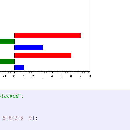
stacked
'
.
5
8
;
3
6
9
]
;